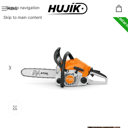
Doprava zada
Skip to navigation
MENU
Skip to main content
Click to enlarge