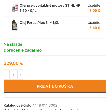
Olej pre dvojtaktné motory STIHL HP
Ušetríte
1:50 - 0,1L
3,09
€
Olej ForestPlus 1l. - 1,0L
Ušetríte
6,49
€
Na sklade
Doručenie zadarmo
229,00
€
PRIDAŤ DO KOŠÍKA
Katalógové číslo:
1148 011 3002