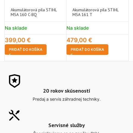
Akumulátorová píla STIHL
Akumulátorová píla STIHL
MSA 160 C-BQ
MSA 161 T
Na sklade
Na sklade
N
399,00
€
479,00
€
1
PRIDAŤ DO KOŠÍKA
PRIDAŤ DO KOŠÍKA
20 rokov skúseností
Predaj a servis záhradnej techniky.
Servisné služby