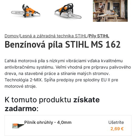
Domov
Lesná a záhradná technika STIHL
Píly STIHL
Benzínová píla STIHL MS 162
Ľahká motorová píla s nízkymi vibráciami vďaka kvalitnému
antivibračnému systému. Veľmi vhodná pre prípravu palivového
dreva, na stavebné práce a stínanie malých stromov.
Technológia 2-MIX. Spĺňa predpisy pre splodiny EU II pre
motorové stroje.
K tomuto produktu
získate
zadarmo
:
Pilník ohrúhly - 4,0mm
Ušetríte
2,69
€