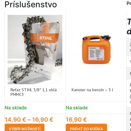
Príslušenstvo
P
Reťaz STIHL 3/8″ 1,1 oblá
Kanister na benzín – 5 l
PMMC3
Na sklade
Na sklade
14,90
€
–
16,90
€
16,90
€
VÝBER MOŽNOSTÍ
PRIDAŤ DO KOŠÍKA