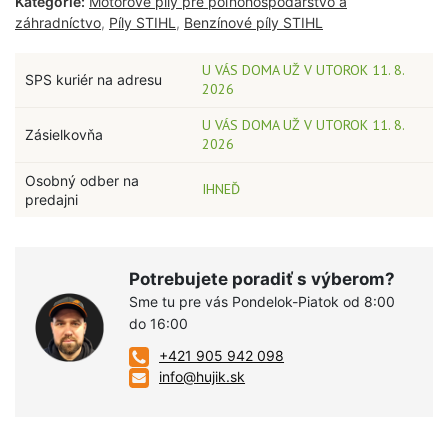
Kategórie:
Motorové píly pre poľnohospodárstvo a
záhradníctvo
,
Píly STIHL
,
Benzínové píly STIHL
U VÁS DOMA UŽ V UTOROK 11. 8.
SPS kuriér na adresu
2026
U VÁS DOMA UŽ V UTOROK 11. 8.
Zásielkovňa
2026
Osobný odber na
IHNEĎ
predajni
Potrebujete poradiť s výberom?
Sme tu pre vás Pondelok-Piatok od 8:00
do 16:00
+421 905 942 098
info@hujik.sk