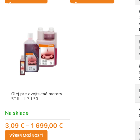
Olej pre dvojtaktné motory
STIHL HP 1:50
Na sklade
3,09
€
–
1 699,00
€
VÝBER MOŽNOSTÍ