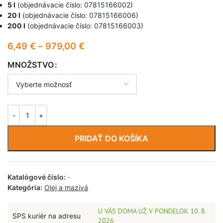
5 l
(objednávacie číslo: 07815166002)
20 l
(objednávacie číslo: 07815166006)
200 l
(objednávacie číslo: 07815166003)
6,49
€
–
979,00
€
MNOŽSTVO
PRIDAŤ DO KOŠÍKA
Katalógové číslo:
-
Kategória:
Olej a mazivá
U VÁS DOMA UŽ V PONDELOK 10. 8.
SPS kuriér na adresu
2026