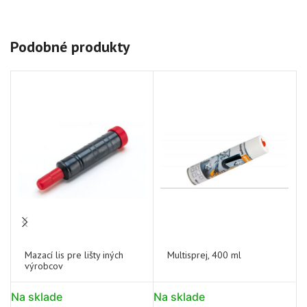
Podobné produkty
Mazací lis pre lišty iných
Multisprej, 400 ml
výrobcov
Na sklade
Na sklade
N