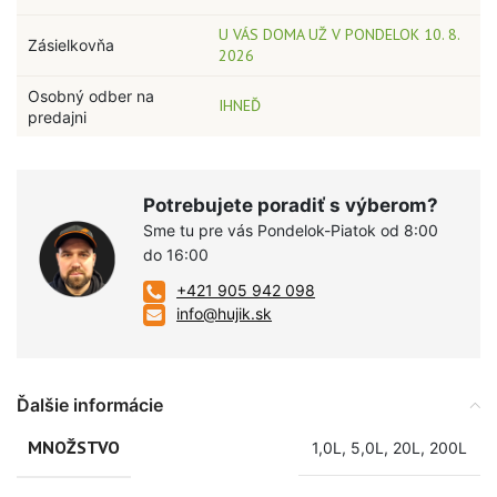
U VÁS DOMA UŽ V PONDELOK 10. 8.
Zásielkovňa
2026
Osobný odber na
IHNEĎ
predajni
Potrebujete poradiť s výberom?
Sme tu pre vás Pondelok-Piatok od 8:00
do 16:00
+421 905 942 098
info@hujik.sk
Ďalšie informácie
MNOŽSTVO
1,0L
,
5,0L
,
20L
,
200L