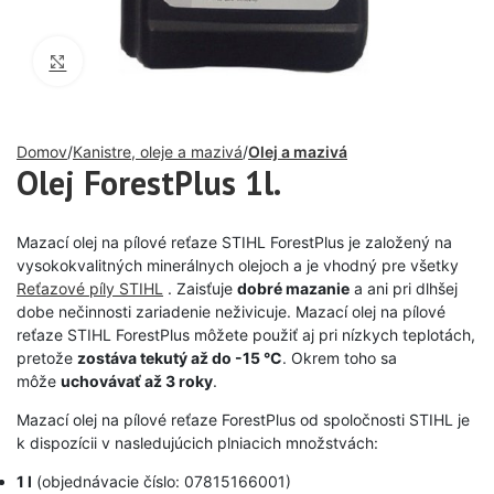
Click to enlarge
Domov
Kanistre, oleje a mazivá
Olej a mazivá
Olej ForestPlus 1l.
Mazací olej na pílové reťaze STIHL ForestPlus je založený na
vysokokvalitných minerálnych olejoch a je vhodný pre všetky
Reťazové píly STIHL
. Zaisťuje
dobré mazanie
a ani pri dlhšej
dobe nečinnosti zariadenie neživicuje. Mazací olej na pílové
reťaze STIHL ForestPlus môžete použiť aj pri nízkych teplotách,
pretože
zostáva tekutý až do -15 °C
. Okrem toho sa
môže
uchovávať až 3 roky
.
Mazací olej na pílové reťaze ForestPlus od spoločnosti STIHL je
k dispozícii v nasledujúcich plniacich množstvách:
1 l
(objednávacie číslo: 07815166001)