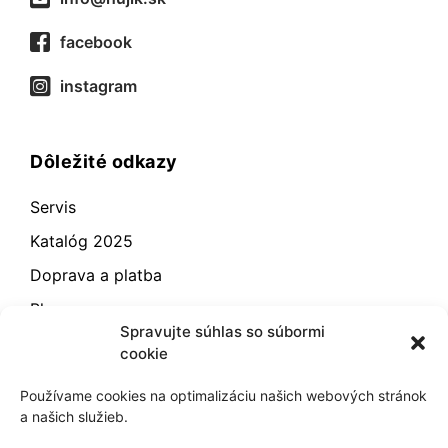
facebook
instagram
Dôležité odkazy
Servis
Katalóg 2025
Doprava a platba
Blog
Spravujte súhlas so súbormi
Kontakt
cookie
Záručné podmienky
Používame cookies na optimalizáciu našich webových stránok
Odstúpenie od zmluvy
a našich služieb.
Reklamácia a vrátenie