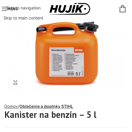
Skip to navigation
MENU
Skip to main content
Click to enlarge
Domov
Oblečenie a doplnky STIHL
Kanister na benzín – 5 l