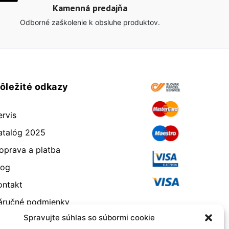
Kamenná predajňa
Odborné zaškolenie k obsluhe produktov.
ôležité odkazy
ervis
atalóg 2025
oprava a platba
log
ontakt
áručné podmienky
Spravujte súhlas so súbormi cookie
dstúpenie od zmluvy