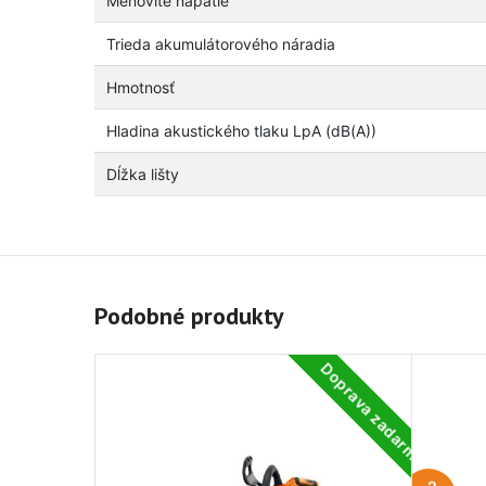
Menovité napätie
Trieda akumulátorového náradia
Hmotnosť
Hladina akustického tlaku LpA (dB(A))
Dĺžka lišty
Podobné produkty
Doprava zadarmo