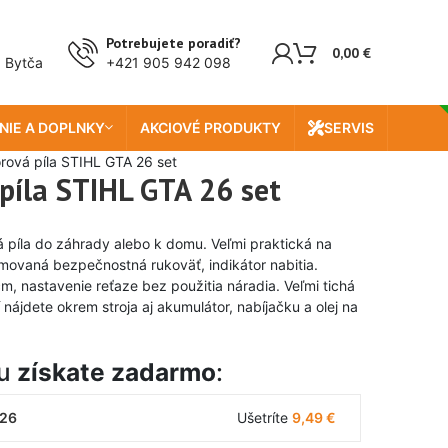
Doprava zada
Potrebujete poradiť?
0,00
€
, Bytča
+421 905 942 098
NIE A DOPLNKY
AKCIOVÉ PRODUKTY
SERVIS
rová píla STIHL GTA 26 set
píla STIHL GTA 26 set
á píla do záhrady alebo k domu. Veľmi praktická na
movaná bezpečnostná rukoväť, indikátor nabitia.
cm, nastavenie reťaze bez použitia náradia. Veľmi tichá
nájdete okrem stroja aj akumulátor, nabíjačku a olej na
tu
získate zadarmo
:
 26
Ušetríte
9,49
€