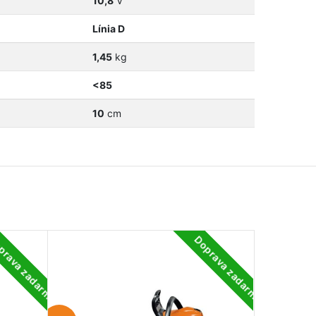
10,8
V
Línia D
1,45
kg
<85
10
cm
prava zadarmo
Doprava zadarmo
-15%