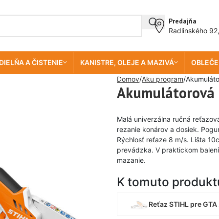
Predajňa
Radlinského 92
DIELŇA A ČISTENIE
KANISTRE, OLEJE A MAZIVÁ
OBLEČE
Domov
Aku program
Akumuláto
Akumulátorová 
Malá univerzálna ručná reťazov
rezanie konárov a dosiek. Pogu
Rýchlosť reťaze 8 m/s. Lišta 10
prevádzka. V praktickom balení 
mazanie.
K tomuto produk
Reťaz STIHL pre GTA