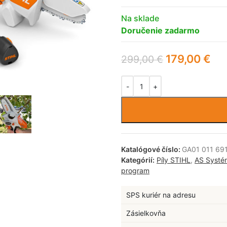
Na sklade
Doručenie zadarmo
179,00
€
299,00
€
Katalógové číslo:
GA01 011 69
Kategórií:
Píly STIHL
,
AS Systé
program
SPS kuriér na adresu
Zásielkovňa