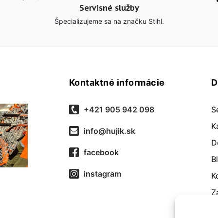
Servisné služby
Špecializujeme sa na značku Stihl.
Kontaktné informácie
D
+421 905 942 098
S
K
info@hujik.sk
D
facebook
B
instagram
K
Z
O