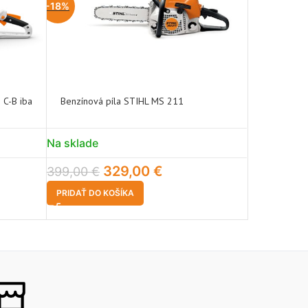
-18%
NEDO
STUP
NÉ
 C-B iba
Benzínová píla STIHL MS 211
Benzínová 
469,00
€
Na sklade
VIAC INFO
329,00
€
399,00
€
PRIDAŤ DO KOŠÍKA