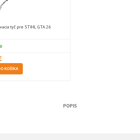
vacia tyč pre STIHL GTA 26
e
€
DO KOŠÍKA
POPIS