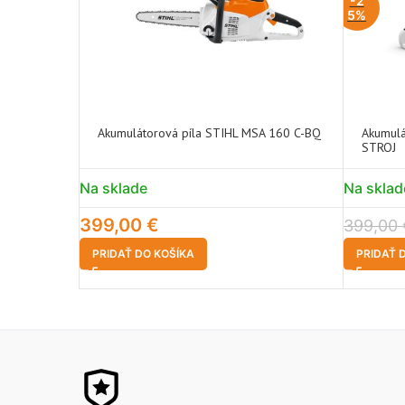
-2
5%
Akumulátorová píla STIHL MSA 160 C-BQ
Akumulá
STROJ
Na sklade
Na sklad
399,00
€
399,00
PRIDAŤ DO KOŠÍKA
PRIDAŤ 