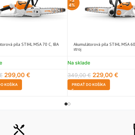
-3
4%
torová píla STIHL MSA 70 C, IBA
Akumulátorová píla STIHL MSA 60
stroj
e
Na sklade
299,00
€
229,00
€
€
349,00
€
DO KOŠÍKA
PRIDAŤ DO KOŠÍKA