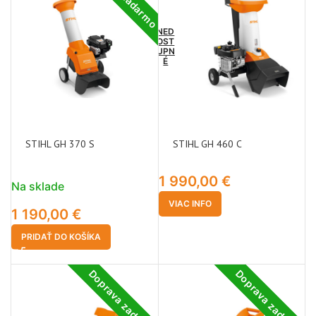
NED
OST
UPN
É
STIHL GH 370 S
STIHL GH 460 C
1 990,00
€
Na sklade
VIAC INFO
1 190,00
€
PRIDAŤ DO KOŠÍKA
Doprava zadarmo
Doprava zadarmo