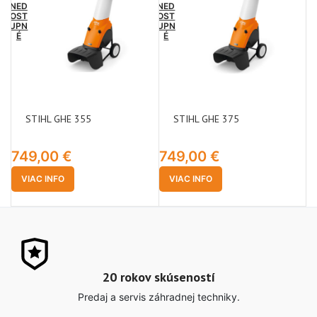
NED
NED
OST
OST
UPN
UPN
É
É
STIHL GHE 355
STIHL GHE 375
749,00
€
749,00
€
VIAC INFO
VIAC INFO
20 rokov skúseností
Predaj a servis záhradnej techniky.