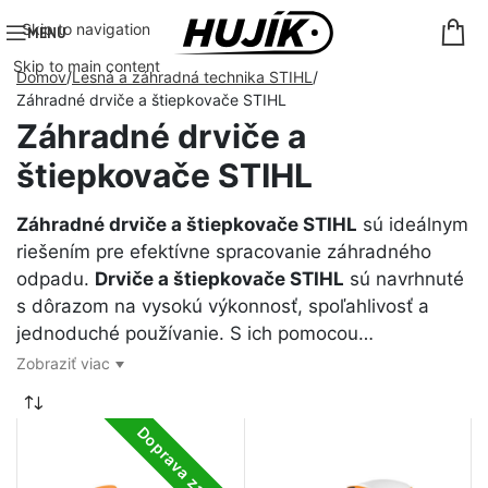
Skip to navigation
MENU
Skip to main content
Domov
Lesná a záhradná technika STIHL
Záhradné drviče a štiepkovače STIHL
Záhradné drviče a
štiepkovače STIHL
Záhradné drviče a štiepkovače STIHL
sú ideálnym
riešením pre efektívne spracovanie záhradného
odpadu.
Drviče a štiepkovače STIHL
sú navrhnuté
s dôrazom na vysokú výkonnosť, spoľahlivosť a
jednoduché používanie. S ich pomocou…
Zobraziť viac
Doprava zadarmo