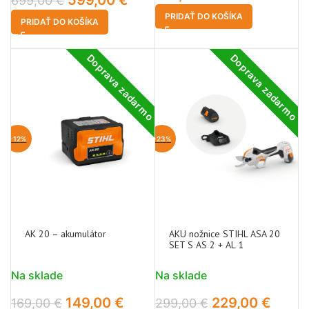
599,00
€
699,00
€
PRIDAŤ DO KOŠÍKA
PRIDAŤ DO KOŠÍKA
Doprava zadarmo
Doprava zadarmo
-12%
-23%
AK 20 – akumulátor
AKU nožnice STIHL ASA 20
SET S AS 2 + AL 1
Na sklade
Na sklade
149,00
€
229,00
€
169,00
€
299,00
€