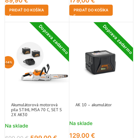
89,90
€
179,00
€
PRIDAŤ DO KOŠÍKA
PRIDAŤ DO KOŠÍKA
Doprava zadarmo
Doprava zadarmo
-14%
Akumulátorová motorová
AK 10 – akumulátor
píla STIHL MSA 70 C, SET S
2X AK30
Na sklade
Na sklade
129,00
€