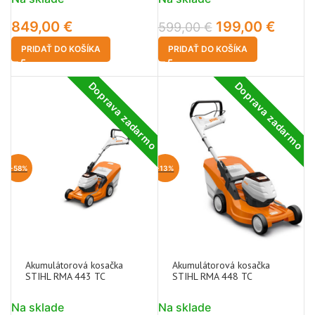
849,00
€
199,00
€
599,00
€
PRIDAŤ DO KOŠÍKA
PRIDAŤ DO KOŠÍKA
Doprava zadarmo
Doprava zadarmo
-58%
-13%
Akumulátorová kosačka
Akumulátorová kosačka
STIHL RMA 443 TC
STIHL RMA 448 TC
Na sklade
Na sklade