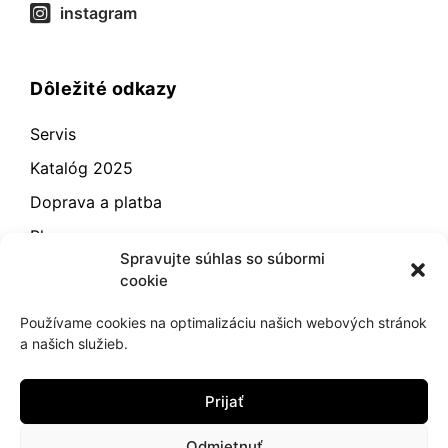
instagram
Dôležité odkazy
Servis
Katalóg 2025
Doprava a platba
Blog
Spravujte súhlas so súbormi
Kontakt
cookie
Záručné podmienky
Používame cookies na optimalizáciu našich webových stránok
Odstúpenie od zmluvy
a našich služieb.
Reklamácia a vrátenie
Prijať
Obchodné podmienky
Zásady používania súborov cookie (EÚ)
Odmietnuť