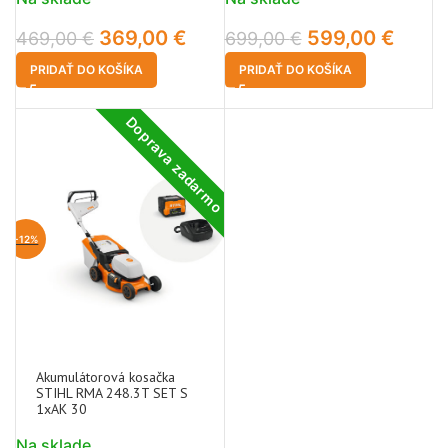
369,00
€
599,00
€
469,00
€
699,00
€
PRIDAŤ DO KOŠÍKA
PRIDAŤ DO KOŠÍKA
Doprava zadarmo
-12%
Akumulátorová kosačka
STIHL RMA 248.3T SET S
1xAK 30
Na sklade