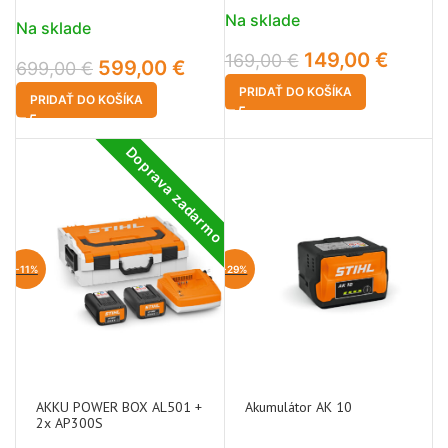
Na sklade
Na sklade
149,00
€
169,00
€
599,00
€
699,00
€
PRIDAŤ DO KOŠÍKA
PRIDAŤ DO KOŠÍKA
Doprava zadarmo
-11%
-29%
AKKU POWER BOX AL501 +
Akumulátor AK 10
2x AP300S