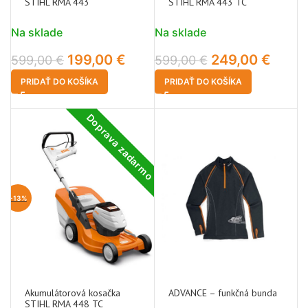
STIHL RMA 443
STIHL RMA 443 TC
Na sklade
Na sklade
199,00
€
249,00
€
599,00
€
599,00
€
PRIDAŤ DO KOŠÍKA
PRIDAŤ DO KOŠÍKA
Doprava zadarmo
-13%
Akumulátorová kosačka
ADVANCE – funkčná bunda
STIHL RMA 448 TC