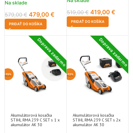
Na sklade
Na sklade
419,00
€
519,00
€
479,00
€
579,00
€
PRIDAŤ DO KOŠÍKA
PRIDAŤ DO KOŠÍKA
Doprava zadarmo
Doprava zadarmo
-15%
-12%
Akumulátorová kosačka
Akumulátorová kosačka
STIHL RMA 239 C SET s 1 x
STIHL RMA 239 C SET s 2x
akumulátor AK 30
akumulátor AK 30