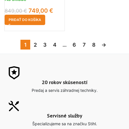
749,00
€
849,00
€
PRIDAŤ DO KOŠÍKA
1
2
3
4
…
6
7
8
→
20 rokov skúseností
Predaj a servis záhradnej techniky.
Servisné služby
Špecializujeme sa na značku Stihl.