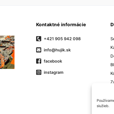
Kontaktné informácie
D
+421 905 942 098
S
K
info@hujik.sk
D
facebook
B
instagram
K
Z
O
R
Používame
služieb.
O