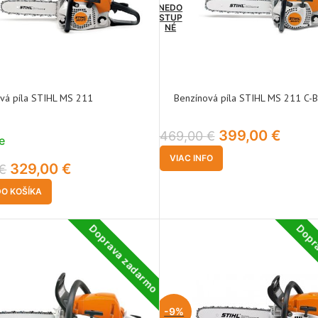
NEDO
STUP
NÉ
vá píla STIHL MS 211
Benzínová píla STIHL MS 211 C-B
399,00
€
469,00
€
e
VIAC INFO
329,00
€
€
DO KOŠÍKA
Doprava zadarmo
Dopr
-9%