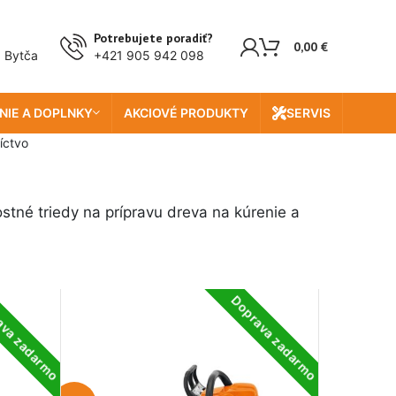
Potrebujete poradiť?
0,00
€
, Bytča
+421 905 942 098
NIE A DOPLNKY
AKCIOVÉ PRODUKTY
SERVIS
íctvo
stné triedy na prípravu dreva na kúrenie a
ava zadarmo
Doprava zadarmo