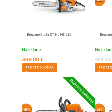
Benzínová píla STIHL MS 182
Benzíno
Na sklade
Na sklad
369,00
€
399,00
PRIDAŤ DO KOŠÍKA
PRIDAŤ 
Doprava zadarmo
-15%
-14%