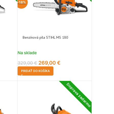
-18%
Benzínová píla STIHL MS 180
Na sklade
269,00
€
329,00
€
PRIDAŤ DO KOŠÍKA
Doprava zadarmo