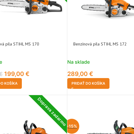
vá píla STIHL MS 170
Benzínová píla STIHL MS 172
e
Na sklade
199,00
€
289,00
€
€
DO KOŠÍKA
PRIDAŤ DO KOŠÍKA
Doprava zadarmo
-15%