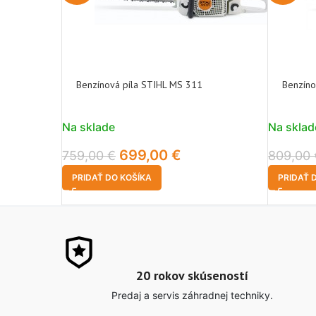
Benzínová píla STIHL MS 311
Benzíno
Na sklade
Na sklad
699,00
€
759,00
€
809,00
PRIDAŤ DO KOŠÍKA
PRIDAŤ 
20 rokov skúseností
Predaj a servis záhradnej techniky.