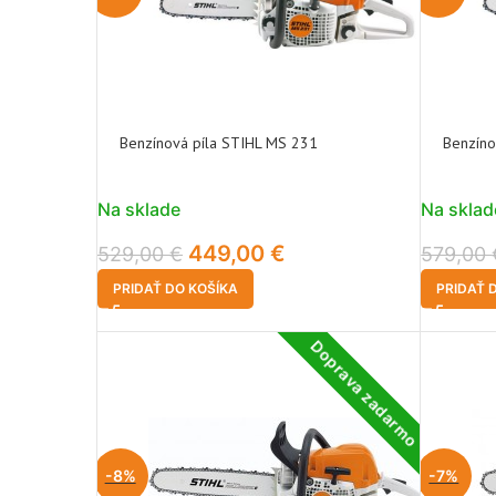
Benzínová píla STIHL MS 231
Benzíno
Na sklade
Na sklad
449,00
€
529,00
€
579,00
PRIDAŤ DO KOŠÍKA
PRIDAŤ 
Doprava zadarmo
-8%
-7%