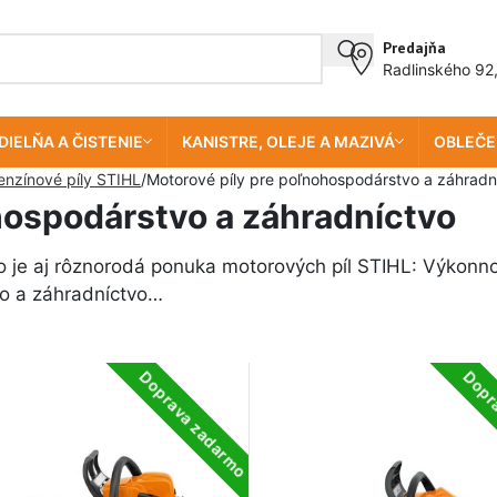
Predajňa
Radlinského 92
DIELŇA A ČISTENIE
KANISTRE, OLEJE A MAZIVÁ
OBLEČE
enzínové píly STIHL
Motorové píly pre poľnohospodárstvo a záhradn
hospodárstvo a záhradníctvo
to je aj rôznorodá ponuka motorových píl STIHL: Výkonno
o a záhradníctvo…
Doprava zadarmo
Dopr