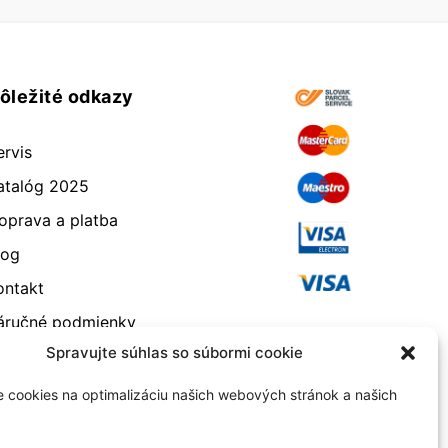
ôležité odkazy
ervis
atalóg 2025
oprava a platba
log
ontakt
áručné podmienky
Spravujte súhlas so súbormi cookie
dstúpenie od zmluvy
eklamácia a vrátenie
 cookies na optimalizáciu našich webových stránok a našich
bchodné podmienky