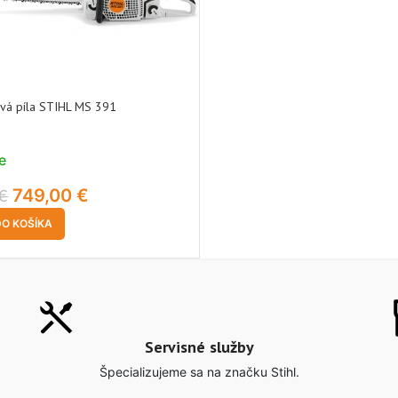
vá píla STIHL MS 391
e
749,00
€
€
DO KOŠÍKA
Servisné služby
Špecializujeme sa na značku Stihl.