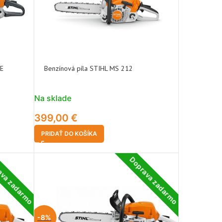
E
Benzínová píla STIHL MS 212
Na sklade
399,00
€
PRIDAŤ DO KOŠÍKA
ava zadarmo
Doprava zadarmo
-8%