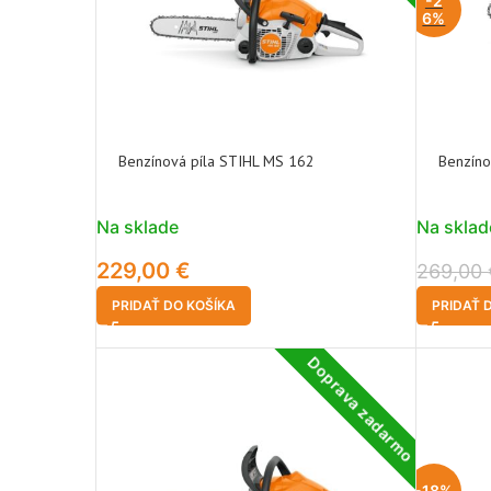
-2
6%
Benzínová píla STIHL MS 162
Benzíno
Na sklade
Na sklad
229,00
€
269,00
PRIDAŤ DO KOŠÍKA
PRIDAŤ 
Doprava zadarmo
-18%