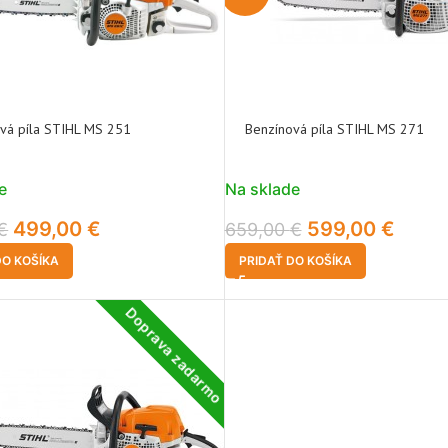
vá píla STIHL MS 251
Benzínová píla STIHL MS 271
e
Na sklade
499,00
€
599,00
€
€
659,00
€
DO KOŠÍKA
PRIDAŤ DO KOŠÍKA
Doprava zadarmo