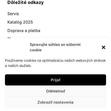
Dôležité odkazy
Servis
Katalóg 2025
Doprava a platba
Blog
Spravujte súhlas so súbormi
Kontakt
cookie
Záručné podmienky
Používame cookies na optimalizáciu našich webových stránok
Odstúpenie od zmluvy
a našich služieb.
Reklamácia a vrátenie
Prijať
Obchodné podmienky
Zásady používania súborov cookie (EÚ)
Odmietnuť
Zobraziť nastavenia
2021
hujik.sk