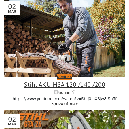
02
MAR
NOVINKA
Stihl AKU MSA 120 /140 /200
admin
https://www.youtube.com/watch?v=5btj0mXBjw8 Späť
ZOBRAZIŤ VIAC
02
MAR