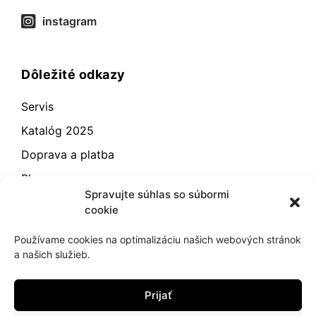
instagram
Dôležité odkazy
Servis
Katalóg 2025
Doprava a platba
Blog
Spravujte súhlas so súbormi
Kontakt
cookie
Záručné podmienky
Používame cookies na optimalizáciu našich webových stránok
Odstúpenie od zmluvy
a našich služieb.
Reklamácia a vrátenie
Prijať
Obchodné podmienky