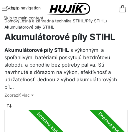
Skip to navigation
MENU
Skip to main content
Domov
Lesná a záhradná technika STIHL
Píly STIHL
Akumulátorové píly STIHL
Akumulátorové píly STIHL
Akumulátorové píly STIHL
s výkonnými a
spoľahlivými batériami poskytujú bezdrôtovú
slobodu a pohodlie bez potreby paliva. Sú
navrhnuté s dôrazom na výkon, efektívnosť a
udržateľnosť. Jednou z výhod akumulátorových
píl…
Zobraziť viac
Doprava zadarmo
Doprava zadarmo