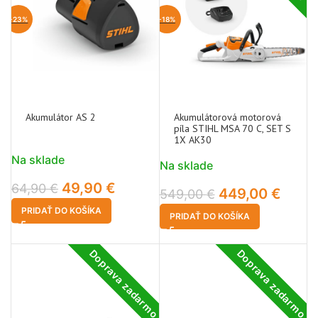
-23%
-18%
Akumulátor AS 2
Akumulátorová motorová
píla STIHL MSA 70 C, SET S
1X AK30
Na sklade
Na sklade
49,90
€
64,90
€
449,00
€
549,00
€
PRIDAŤ DO KOŠÍKA
PRIDAŤ DO KOŠÍKA
Doprava zadarmo
Doprava zadarmo