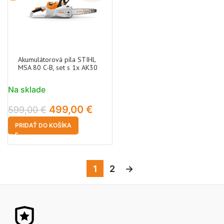
Akumulátorová píla STIHL
MSA 80 C-B, set s 1x AK30
Na sklade
499,00
€
599,00
€
PRIDAŤ DO KOŠÍKA
1
2
→