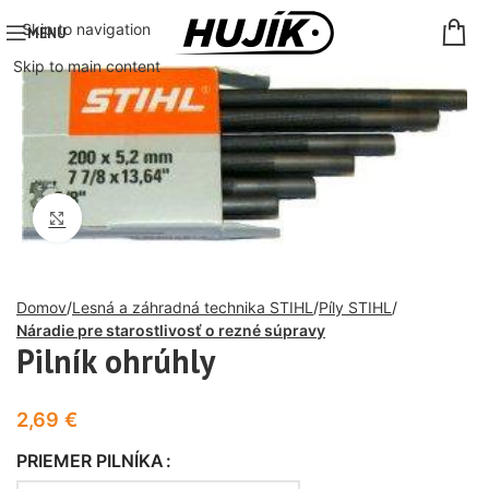
Skip to navigation
MENU
Skip to main content
Click to enlarge
Domov
Lesná a záhradná technika STIHL
Píly STIHL
Náradie pre starostlivosť o rezné súpravy
Pilník ohrúhly
2,69
€
PRIEMER PILNÍKA