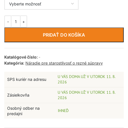
PRIDAŤ DO KOŠÍKA
Katalógové číslo:
-
Kategória:
Náradie pre starostlivosť o rezné súpravy
U VÁS DOMA UŽ V UTOROK 11. 8.
SPS kuriér na adresu
2026
U VÁS DOMA UŽ V UTOROK 11. 8.
Zásielkovňa
2026
Osobný odber na
IHNEĎ
predajni