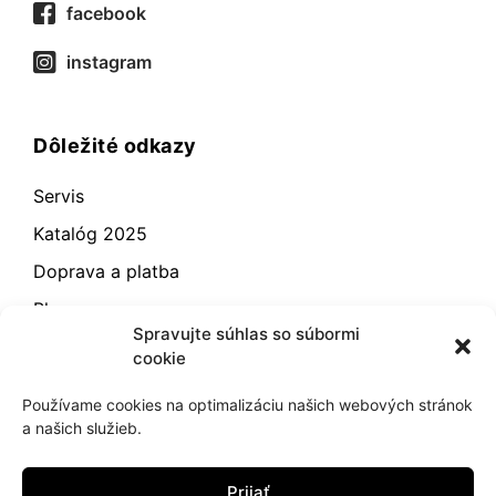
facebook
instagram
Dôležité odkazy
Servis
Katalóg 2025
Doprava a platba
Blog
Spravujte súhlas so súbormi
Kontakt
cookie
Záručné podmienky
Používame cookies na optimalizáciu našich webových stránok
Odstúpenie od zmluvy
a našich služieb.
Reklamácia a vrátenie
Prijať