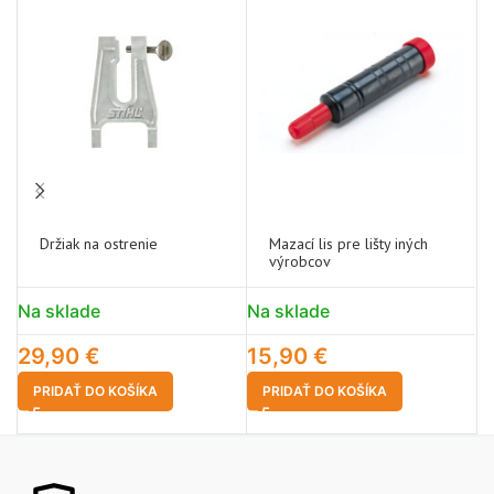
Držiak na ostrenie
Mazací lis pre lišty iných
výrobcov
Na sklade
Na sklade
N
29,90
€
15,90
€
2
PRIDAŤ DO KOŠÍKA
PRIDAŤ DO KOŠÍKA