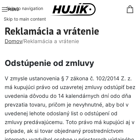
Skip to navigation
MENU
Skip to main content
Reklamácia a vrátenie
Domov
Reklamácia a vrátenie
Odstúpenie od zmluvy
V zmysle ustanovenia § 7 zákona č. 102/2014 Z. z.
má kupujúci právo od uzavretej zmluvy odstúpiť bez
uvedenia dôvodu do 14 kalendárnych dní odo dňa
prevzatia tovaru, pričom je nevyhnutné, aby bol v
uvedenej lehote odoslaný list o odstúpení od
zmluvy predávajúcemu. Toto právo má kupujúci aj v
prípade, ak si tovar objednaný prostredníctvom
internetu vyzdvihol osobne v priestoroch výdajného