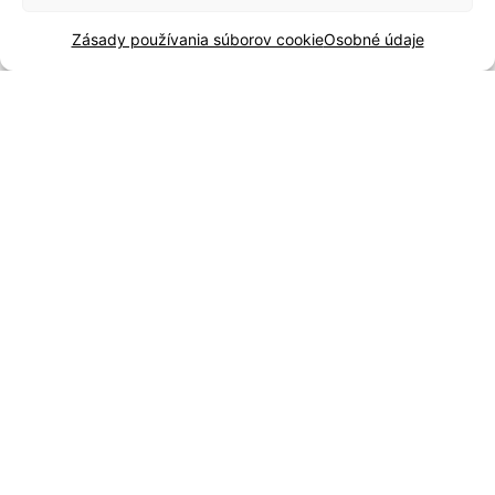
instagram
Zásady používania súborov cookie
Osobné údaje
Dôležité odkazy
Servis
Katalóg 2025
Doprava a platba
Blog
Kontakt
Záručné podmienky
Odstúpenie od zmluvy
Reklamácia a vrátenie