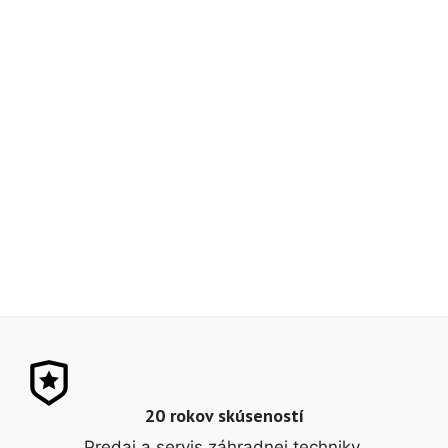
20 rokov skúseností
Predaj a servis záhradnej techniky.