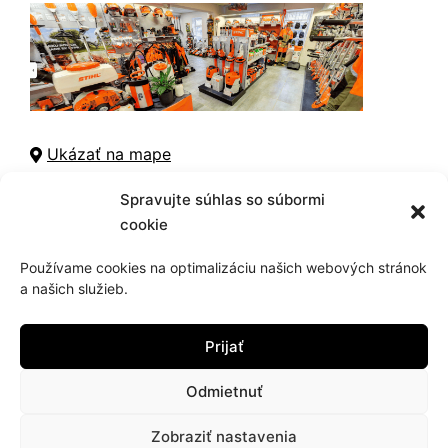
Ukázať na mape
Otváracie hodiny
Spravujte súhlas so súbormi
cookie
Používame cookies na optimalizáciu našich webových stránok
Kontaktné informácie
a našich služieb.
+421 905 942 098
Prijať
info@hujik.sk
Odmietnuť
facebook
Zobraziť nastavenia