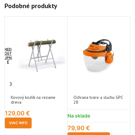
Podobné produkty
NED
OST
UPN
É
Kovový kozlík na rezanie
Ochrana tváre a sluchu GPC
dreva
28
129,00
€
Na sklade
N
VIAC INFO
79,90
€
6