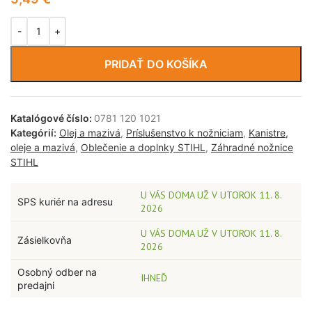
PRIDAŤ DO KOŠÍKA
Katalógové číslo:
0781 120 1021
Kategórií:
Olej a mazivá
,
Príslušenstvo k nožniciam
,
Kanistre,
oleje a mazivá
,
Oblečenie a doplnky STIHL
,
Záhradné nožnice
STIHL
U VÁS DOMA UŽ V UTOROK 11. 8.
SPS kuriér na adresu
2026
U VÁS DOMA UŽ V UTOROK 11. 8.
Zásielkovňa
2026
Osobný odber na
IHNEĎ
predajni