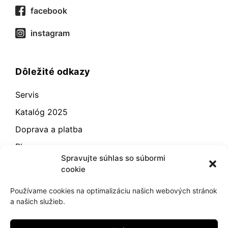
facebook
instagram
Dôležité odkazy
Servis
Katalóg 2025
Doprava a platba
Blog
Spravujte súhlas so súbormi
Kontakt
cookie
Záručné podmienky
Používame cookies na optimalizáciu našich webových stránok
Odstúpenie od zmluvy
a našich služieb.
Reklamácia a vrátenie