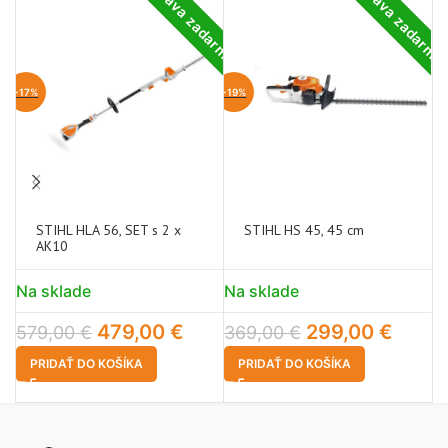
Doprava zadarmo
Doprava zadarm
-17%
-19%
STIHL HLA 56, SET s 2 x
STIHL HS 45, 45 cm
AK10
Na sklade
Na sklade
N
479,00
€
299,00
€
6
579,00
€
369,00
€
PRIDAŤ DO KOŠÍKA
PRIDAŤ DO KOŠÍKA