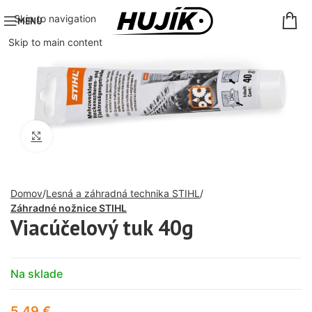
Skip to navigation
MENU
Skip to main content
Click to enlarge
Domov
Lesná a záhradná technika STIHL
Záhradné nožnice STIHL
Viacúčelový tuk 40g
Na sklade
5,49
€