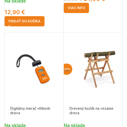
Na sklade
VIAC INFO
12,90
€
PRIDAŤ DO KOŠÍKA
-27%
Digitálny merač vlhkosti
Drevený kozlík na rezanie
dreva
dreva
Na sklade
Na sklade