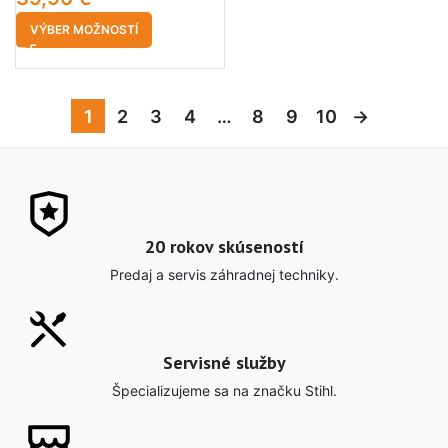
VÝBER MOŽNOSTÍ
1
2
3
4
…
8
9
10
→
20 rokov skúseností
Predaj a servis záhradnej techniky.
Servisné služby
Špecializujeme sa na značku Stihl.