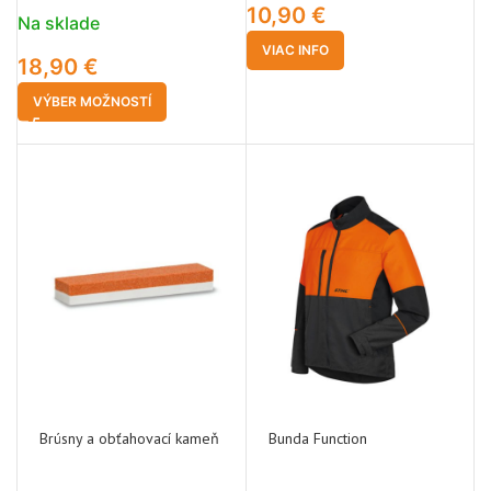
10,90
€
Na sklade
VIAC INFO
18,90
€
VÝBER MOŽNOSTÍ
Brúsny a obťahovací kameň
Bunda Function