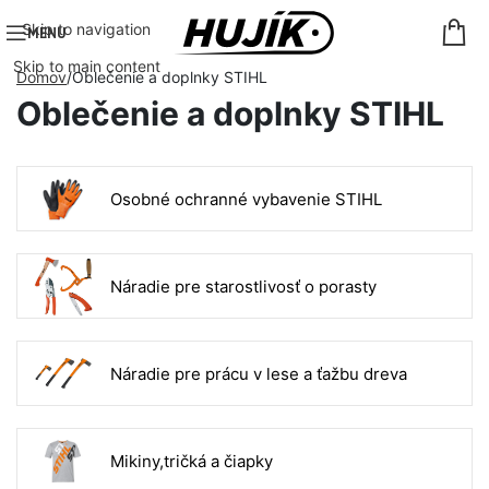
Skip to navigation
MENU
Skip to main content
Domov
Oblečenie a doplnky STIHL
Oblečenie a doplnky STIHL
Osobné ochranné vybavenie STIHL
Náradie pre starostlivosť o porasty
Náradie pre prácu v lese a ťažbu dreva
Mikiny,tričká a čiapky