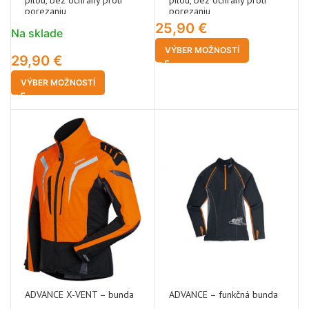
pílou, bez ochrany proti
pílou, bez ochrany proti
porezaniu
porezaniu
25,90
€
Na sklade
VÝBER MOŽNOSTÍ
29,90
€
VÝBER MOŽNOSTÍ
ADVANCE X-VENT – bunda
ADVANCE – funkčná bunda