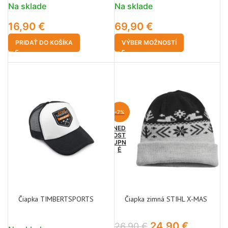
Na sklade
Na sklade
16,90
€
69,90
€
PRIDAŤ DO KOŠÍKA
VÝBER MOŽNOSTÍ
-7%
NED
OST
UPN
É
Čiapka TIMBERTSPORTS
Čiapka zimná STIHL X-MAS
24,90
€
26,90
€