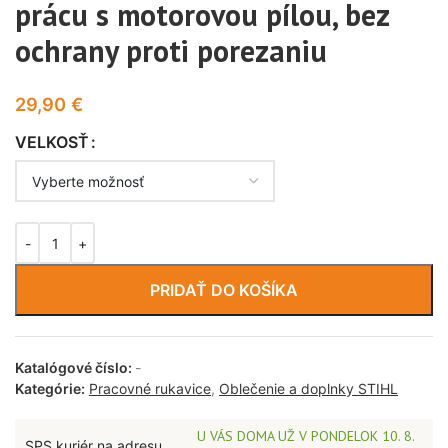
prácu s motorovou pílou, bez
ochrany proti porezaniu
29,90
€
VELKOSŤ
PRIDAŤ DO KOŠÍKA
Katalógové číslo:
-
Kategórie:
Pracovné rukavice
,
Oblečenie a doplnky STIHL
U VÁS DOMA UŽ V PONDELOK 10. 8.
SPS kuriér na adresu