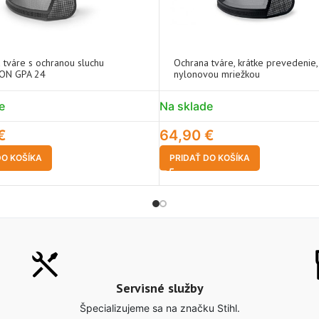
 tváre s ochranou sluchu
Ochrana tváre, krátke prevedenie,
ON GPA 24
nylonovou mriežkou
e
Na sklade
€
64,90
€
DO KOŠÍKA
PRIDAŤ DO KOŠÍKA
Servisné služby
Špecializujeme sa na značku Stihl.