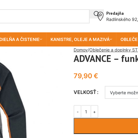
Predajňa
Radlinského 92
DIELŇA A ČISTENIE
KANISTRE, OLEJE A MAZIVÁ
OBLEČE
Domov
Oblečenie a doplnky ST
ADVANCE – fun
79,90
€
VELKOSŤ