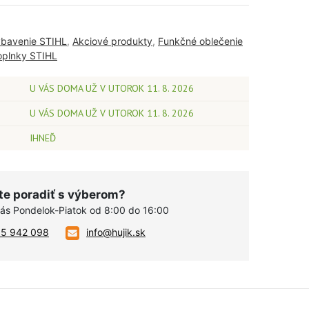
bavenie STIHL
,
Akciové produkty
,
Funkčné oblečenie
oplnky STIHL
U VÁS DOMA UŽ V UTOROK 11. 8. 2026
U VÁS DOMA UŽ V UTOROK 11. 8. 2026
IHNEĎ
te poradiť s výberom?
vás Pondelok-Piatok od 8:00 do 16:00
05 942 098
info@hujik.sk