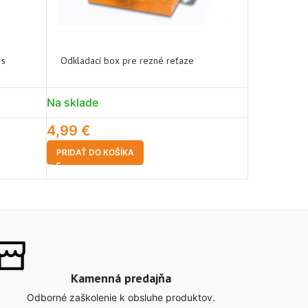
 s
Odkladací box pre rezné reťaze
Rukovät pil
Na sklade
Na sklade
4,99
€
1,99
€
PRIDAŤ DO KOŠÍKA
PRIDAŤ DO 
Kamenná predajňa
Odborné zaškolenie k obsluhe produktov.