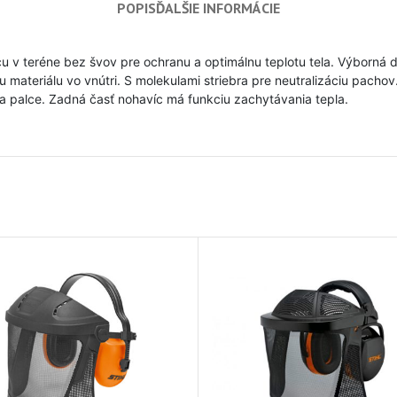
POPIS
ĎALŠIE INFORMÁCIE
cu v teréne bez švov pre ochranu a optimálnu teplotu tela. Výborná d
ateriálu vo vnútri. S molekulami striebra pre neutralizáciu pachov.
na palce. Zadná časť nohavíc má funkciu zachytávania tepla.