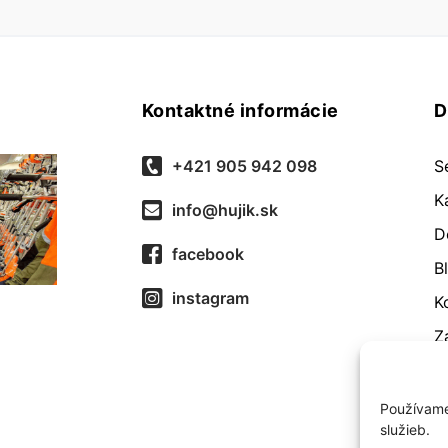
Kontaktné informácie
D
+421 905 942 098
S
K
info@hujik.sk
D
facebook
B
instagram
K
Z
O
R
Používame
služieb.
O