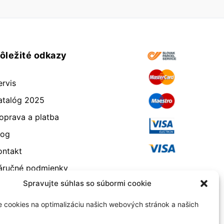
ôležité odkazy
ervis
atalóg 2025
oprava a platba
log
ontakt
áručné podmienky
Spravujte súhlas so súbormi cookie
dstúpenie od zmluvy
eklamácia a vrátenie
 cookies na optimalizáciu našich webových stránok a našich
bchodné podmienky