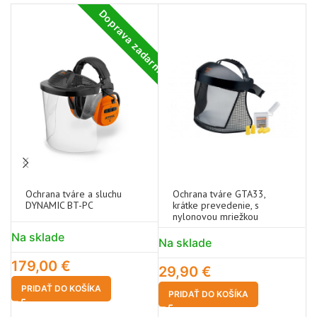
Doprava zadarmo
Ochrana tváre a sluchu
Ochrana tváre GTA33,
DYNAMIC BT-PC
krátke prevedenie, s
nylonovou mriežkou
Na sklade
N
Na sklade
179,00
€
3
29,90
€
PRIDAŤ DO KOŠÍKA
PRIDAŤ DO KOŠÍKA