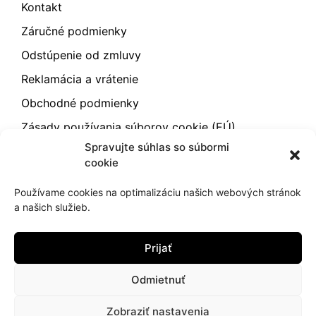
Kontakt
Záručné podmienky
Odstúpenie od zmluvy
Reklamácia a vrátenie
Obchodné podmienky
Zásady používania súborov cookie (EÚ)
Spravujte súhlas so súbormi
cookie
2021
hujik.sk
Používame cookies na optimalizáciu našich webových stránok
Ochrana osobných údajov
Cookies
a našich služieb.
Prijať
Odmietnuť
Zobraziť nastavenia