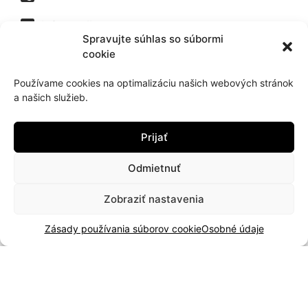
info@hujik.sk
Spravujte súhlas so súbormi
cookie
facebook
Používame cookies na optimalizáciu našich webových stránok
instagram
a našich služieb.
Prijať
Dôležité odkazy
Odmietnuť
Servis
Katalóg 2025
Zobraziť nastavenia
Doprava a platba
Zásady používania súborov cookie
Osobné údaje
Blog
Kontakt
Záručné podmienky