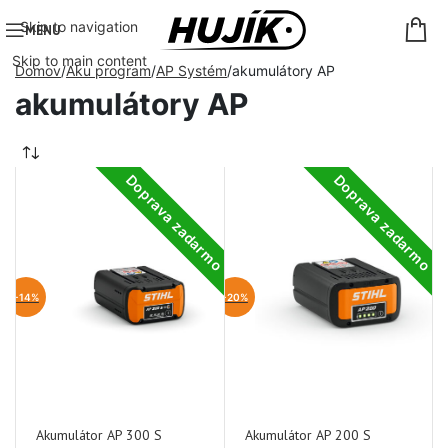
Skip to navigation
MENU
Skip to main content
Domov
Aku program
AP Systém
akumulátory AP
akumulátory AP
Doprava zadarmo
Doprava zadarmo
-14%
-20%
Akumulátor AP 300 S
Akumulátor AP 200 S