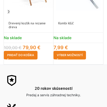
Drevený kozlík na rezanie
Kombi kľúč
dreva
1
Na sklade
Na sklade
79,90
€
7,99
€
109,00
€
PRIDAŤ DO KOŠÍKA
VÝBER MOŽNOSTÍ
20 rokov skúseností
Predaj a servis záhradnej techniky.