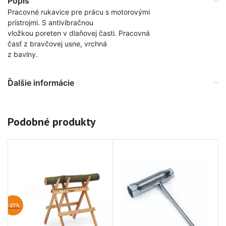
Popis
Pracovné rukavice pre prácu s motorovými
prístrojmi. S antivibračnou
vložkou poreten v dlaňovej časti. Pracovná
časť z bravčovej usne, vrchná
z bavlny.
Ďalšie informácie
Podobné produkty
NE
OS
-27%
UP
É