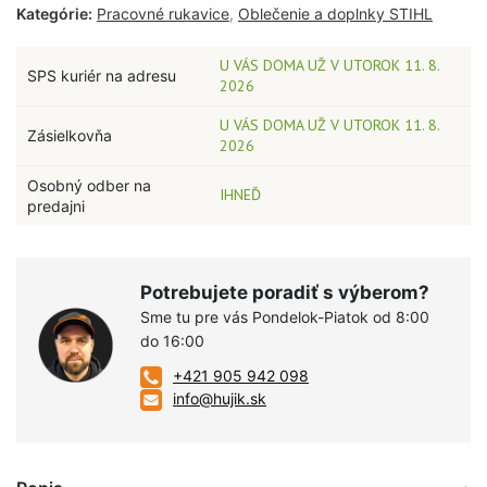
Kategórie:
Pracovné rukavice
,
Oblečenie a doplnky STIHL
U VÁS DOMA UŽ V UTOROK 11. 8.
SPS kuriér na adresu
2026
U VÁS DOMA UŽ V UTOROK 11. 8.
Zásielkovňa
2026
Osobný odber na
IHNEĎ
predajni
Potrebujete poradiť s výberom?
Sme tu pre vás Pondelok-Piatok od 8:00
do 16:00
+421 905 942 098
info@hujik.sk