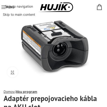
Skip to navigation
MENU
Skip to main content
Click to enlarge
Domov
Aku program
Adaptér prepojovacieho kábla
na AKU slot