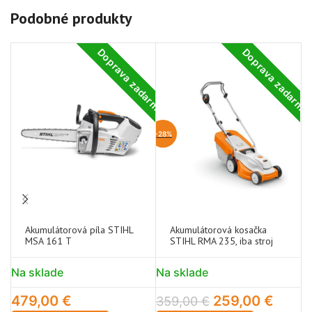
Podobné produkty
Doprava zadarmo
Doprava zadarm
-28%
-2
Akumulátorová píla STIHL
Akumulátorová kosačka
MSA 161 T
STIHL RMA 235, iba stroj
Na sklade
Na sklade
N
479,00
€
259,00
€
359,00
€
4