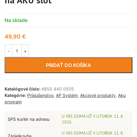
Na sklade
49,90
€
PRIDAŤ DO KOŠÍKA
Katalógové číslo:
4850 440 0505
Kategórie:
Príslušenstvo
,
AP Systém
,
Akciové produkty
,
Aku
program
U VÁS DOMA UŽ V UTOROK 11. 8.
SPS kuriér na adresu
2026
U VÁS DOMA UŽ V UTOROK 11. 8.
Zásielkovňa