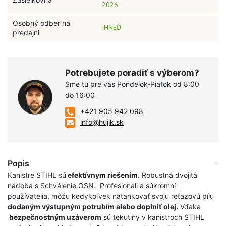
2026
Osobný odber na
IHNEĎ
predajni
Potrebujete poradiť s výberom?
Sme tu pre vás Pondelok-Piatok od 8:00
do 16:00
+421 905 942 098
info@hujik.sk
Popis
Kanistre STIHL sú
efektívnym riešením
. Robustná dvojitá
nádoba s
Schválenie OSN
.
Profesionáli a súkromní
používatelia, môžu kedykoľvek natankovať svoju reťazovú pílu
dodaným výstupným potrubím alebo doplniť olej.
Vďaka
bezpečnostným uzáverom
sú tekutiny v kanistroch STIHL