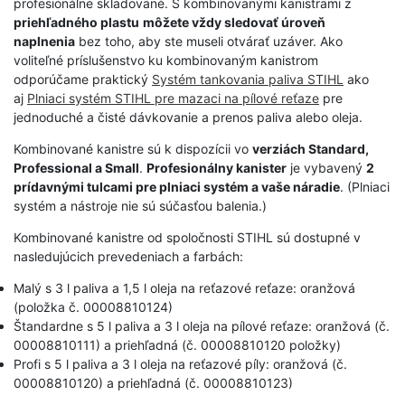
profesionálne skladované. S kombinovanými kanistrami z
priehľadného plastu
môžete vždy sledovať úroveň
naplnenia
bez toho, aby ste museli otvárať uzáver. Ako
voliteľné príslušenstvo ku kombinovaným kanistrom
odporúčame praktický
Systém tankovania paliva STIHL
ako
aj
Plniaci systém STIHL pre mazaci na pílové reťaze
pre
jednoduché a čisté dávkovanie a prenos paliva alebo oleja.
Kombinované kanistre sú k dispozícii vo
verziách Standard,
Professional a Small
.
Profesionálny kanister
je vybavený
2
prídavnými tulcami pre plniaci systém a vaše náradie
. (Plniaci
systém a nástroje nie sú súčasťou balenia.)
Kombinované kanistre od spoločnosti STIHL sú dostupné v
nasledujúcich prevedeniach a farbách:
Malý s 3 l paliva a 1,5 l oleja na reťazové reťaze: oranžová
(položka č. 00008810124)
Štandardne s 5 l paliva a 3 l oleja na pílové reťaze: oranžová (č.
00008810111) a priehľadná (č. 00008810120 položky)
Profi s 5 l paliva a 3 l oleja na reťazové píly: oranžová (č.
00008810120) a priehľadná (č. 00008810123)