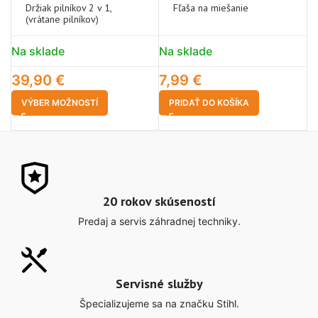
Držiak pilníkov 2 v 1,
Fľaša na miešanie
(vrátane pilníkov)
Na sklade
Na sklade
N
39,90
€
7,99
€
4
VÝBER MOŽNOSTÍ
PRIDAŤ DO KOŠÍKA
20 rokov skúseností
Predaj a servis záhradnej techniky.
Servisné služby
Špecializujeme sa na značku Stihl.