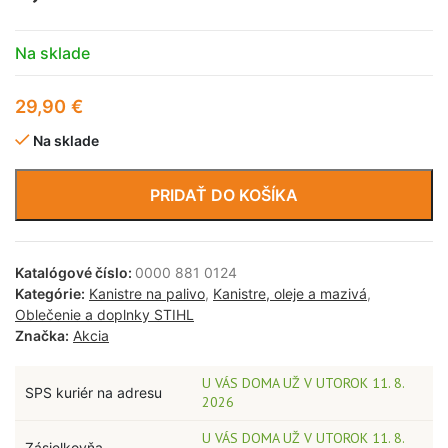
Na sklade
29,90
€
Na sklade
PRIDAŤ DO KOŠÍKA
Katalógové číslo:
0000 881 0124
Kategórie:
Kanistre na palivo
,
Kanistre, oleje a mazivá
,
Oblečenie a doplnky STIHL
Značka:
Akcia
U VÁS DOMA UŽ V UTOROK 11. 8.
SPS kuriér na adresu
2026
U VÁS DOMA UŽ V UTOROK 11. 8.
Zásielkovňa