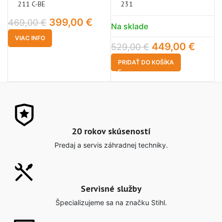
211 C-BE
231
399,00
€
469,00
€
Na sklade
N
VIAC INFO
449,00
€
1
529,00
€
PRIDAŤ DO KOŠÍKA
20 rokov skúseností
Predaj a servis záhradnej techniky.
Servisné služby
Špecializujeme sa na značku Stihl.