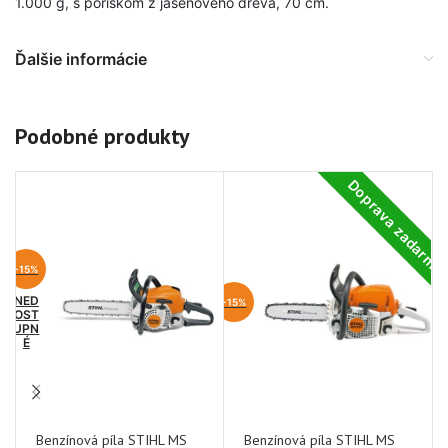
1.000 g, s poriskom z jaseňového dreva, 70 cm.
Ďalšie informácie
Podobné produkty
Doprava zadarm
-15%
NED
-15%
OST
UPN
É
Benzínová píla STIHL MS
Benzínová píla STIHL MS