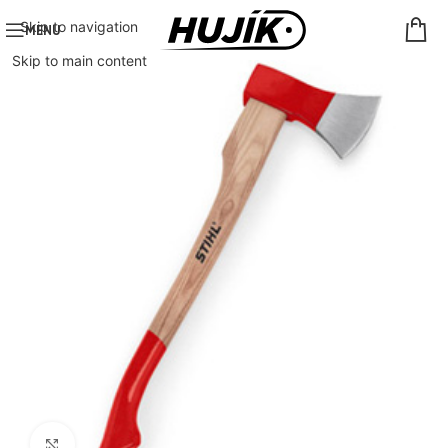
Skip to navigation
MENU
Skip to main content
Click to enlarge