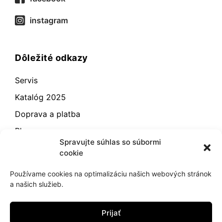
instagram
Dôležité odkazy
Servis
Katalóg 2025
Doprava a platba
Blog
Spravujte súhlas so súbormi
Kontakt
cookie
Záručné podmienky
Používame cookies na optimalizáciu našich webových stránok
Odstúpenie od zmluvy
a našich služieb.
Reklamácia a vrátenie
Prijať
Obchodné podmienky