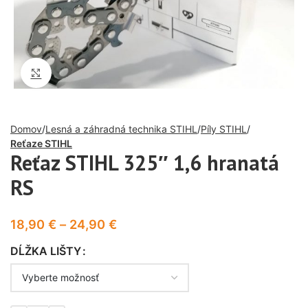
Click to enlarge
Domov
Lesná a záhradná technika STIHL
Píly STIHL
Reťaze STIHL
Reťaz STIHL 325″ 1,6 hranatá
RS
18,90
€
–
24,90
€
DĹŽKA LIŠTY