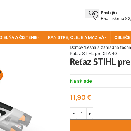
Predajňa
Radlinského 92
DIELŇA A ČISTENIE
KANISTRE, OLEJE A MAZIVÁ
OBLEČE
Domov
Lesná a záhradná techn
Reťaz STIHL pre GTA 40
Reťaz STIHL pr
Na sklade
11,90
€