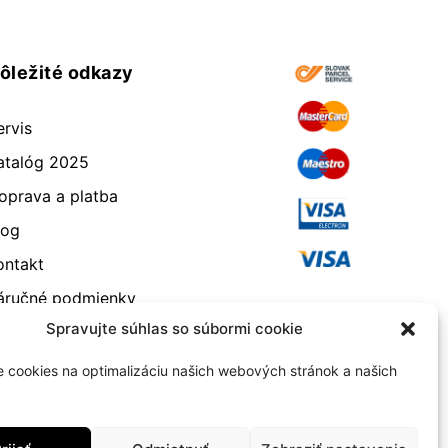
ôležité odkazy
ervis
atalóg 2025
oprava a platba
log
ontakt
áručné podmienky
Spravujte súhlas so súbormi cookie
dstúpenie od zmluvy
eklamácia a vrátenie
 cookies na optimalizáciu našich webových stránok a našich
bchodné podmienky
ásady používania súborov