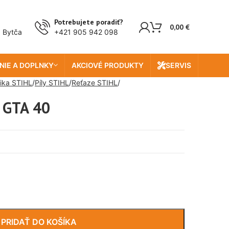
Potrebujete poradiť?
0,00
€
, Bytča
+421 905 942 098
NIE A DOPLNKY
AKCIOVÉ PRODUKTY
SERVIS
ika STIHL
Píly STIHL
Reťaze STIHL
e GTA 40
PRIDAŤ DO KOŠÍKA