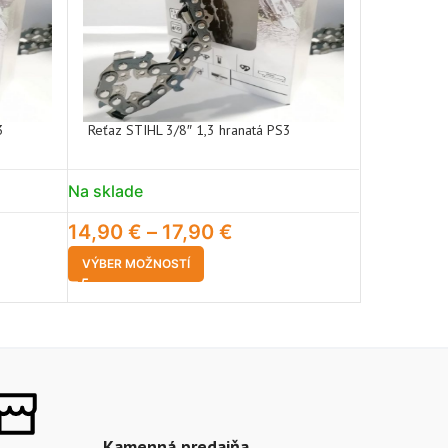
3
Reťaz STIHL 3/8″ 1,3 hranatá PS3
Reťaz STIH
Na sklade
Na sklade
14,90
€
–
17,90
€
9,49
€
VÝBER MOŽNOSTÍ
PRIDAŤ DO 
Kamenná predajňa