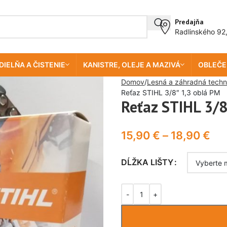
Predajňa
Radlinského 92
DIELŇA A ČISTENIE
KANISTRE, OLEJE A MAZIVÁ
OBLEČE
Domov
Lesná a záhradná techn
Reťaz STIHL 3/8″ 1,3 oblá PM
Reťaz STIHL 3/8
15,90
€
–
18,90
€
DĹŽKA LIŠTY