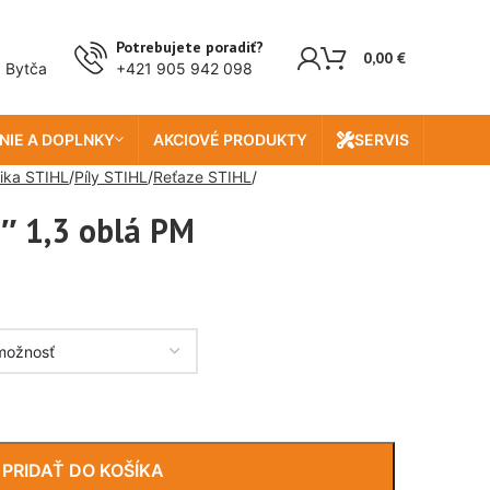
Potrebujete poradiť?
0,00
€
, Bytča
+421 905 942 098
NIE A DOPLNKY
AKCIOVÉ PRODUKTY
SERVIS
ika STIHL
Píly STIHL
Reťaze STIHL
″ 1,3 oblá PM
PRIDAŤ DO KOŠÍKA