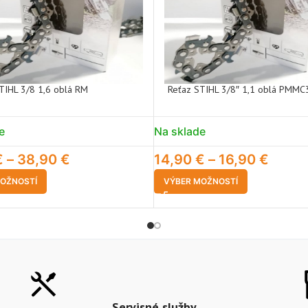
TIHL 3/8 1,6 oblá RM
Reťaz STIHL 3/8″ 1,1 oblá PMMC
e
Na sklade
€
–
38,90
€
14,90
€
–
16,90
€
OŽNOSTÍ
VÝBER MOŽNOSTÍ
Servisné služby