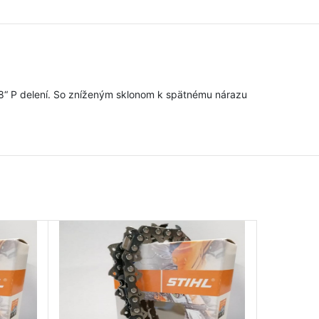
3/8“ P delení. So zníženým sklonom k spätnému nárazu