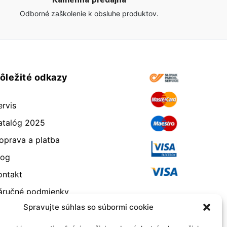
Odborné zaškolenie k obsluhe produktov.
ôležité odkazy
ervis
atalóg 2025
oprava a platba
log
ontakt
áručné podmienky
Spravujte súhlas so súbormi cookie
dstúpenie od zmluvy
eklamácia a vrátenie