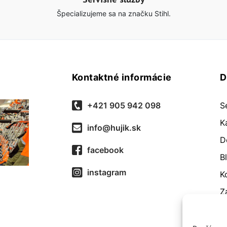
Špecializujeme sa na značku Stihl.
Kontaktné informácie
D
+421 905 942 098
S
K
info@hujik.sk
D
facebook
B
instagram
K
Z
O
R