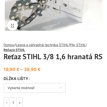
Click to enlarge
Domov
Lesná a záhradná technika STIHL
Píly STIHL
Reťaze STIHL
Reťaz STIHL 3/8 1,6 hranatá RS
19,90
€
–
38,90
€
DĹŽKA LIŠTY