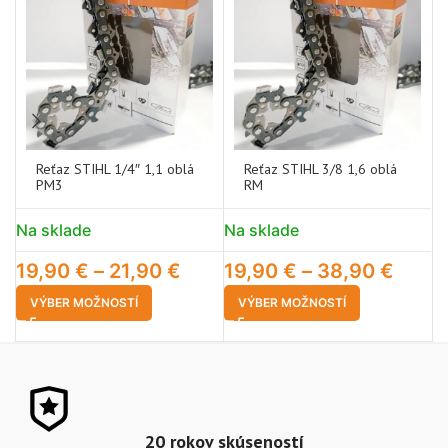
Reťaz STIHL 1/4″ 1,1 oblá
Reťaz STIHL 3/8 1,6 oblá
PM3
RM
Na sklade
Na sklade
N
19,90
€
–
21,90
€
19,90
€
–
38,90
€
1
VÝBER MOŽNOSTÍ
VÝBER MOŽNOSTÍ
20 rokov skúseností