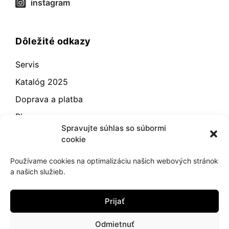
instagram
Dôležité odkazy
Servis
Katalóg 2025
Doprava a platba
Blog
Spravujte súhlas so súbormi
Kontakt
cookie
Záručné podmienky
Používame cookies na optimalizáciu našich webových stránok
Odstúpenie od zmluvy
a našich služieb.
Reklamácia a vrátenie
Prijať
Obchodné podmienky
Zásady používania súborov cookie (EÚ)
Odmietnuť