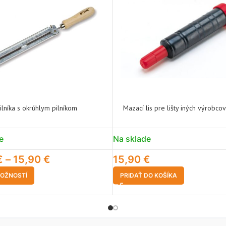
ilníka s okrúhlym pilníkom
Mazací lis pre lišty iných výrobcov
e
Na sklade
€
–
15,90
€
15,90
€
OŽNOSTÍ
PRIDAŤ DO KOŠÍKA