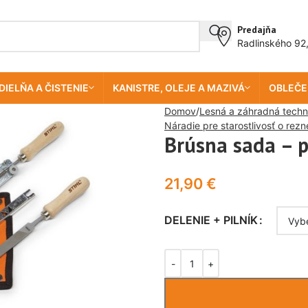
Predajňa
Radlinského 92
DIELŇA A ČISTENIE
KANISTRE, OLEJE A MAZIVÁ
OBLEČE
Domov
Lesná a záhradná techn
Náradie pre starostlivosť o rez
Brúsna sada – p
21,90
€
DELENIE + PILNÍK