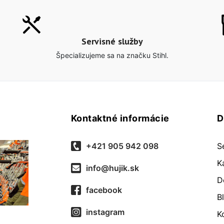
Servisné služby
Špecializujeme sa na značku Stihl.
Kontaktné informácie
D
+421 905 942 098
S
K
info@hujik.sk
D
facebook
B
instagram
K