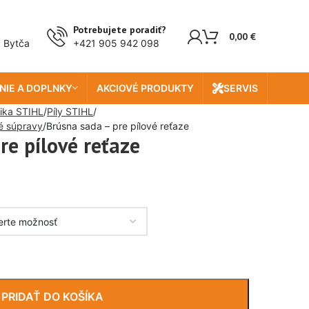
Potrebujete poradiť?
0,00
€
, Bytča
+421 905 942 098
NIE A DOPLNKY
AKCIOVÉ PRODUKTY
SERVIS
ika STIHL
Píly STIHL
né súpravy
Brúsna sada – pre pílové reťaze
re pílové reťaze
PRIDAŤ DO KOŠÍKA