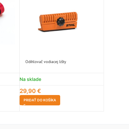
Odihlovač vodiacej lišty
Odkladací 
Na sklade
Na sklade
29,90
€
4,99
€
PRIDAŤ DO KOŠÍKA
PRIDAŤ DO 