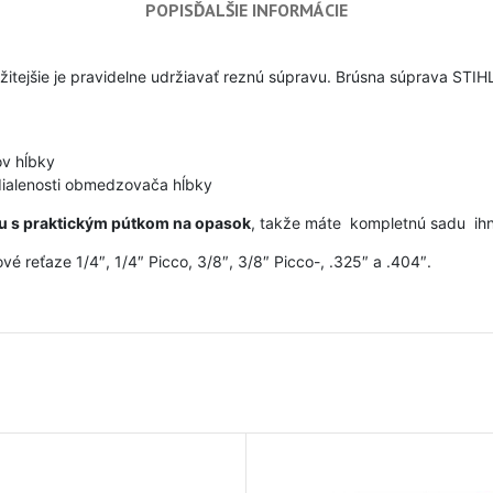
POPIS
ĎALŠIE INFORMÁCIE
ležitejšie je pravidelne udržiavať reznú súpravu. Brúsna súprava STIH
v hĺbky
dialenosti obmedzovača hĺbky
 s praktickým pútkom na opasok
, takže máte kompletnú sadu
ihn
vé reťaze 1/4″, 1/4″ Picco, 3/8″, 3/8″ Picco-, .325″ a .404″.