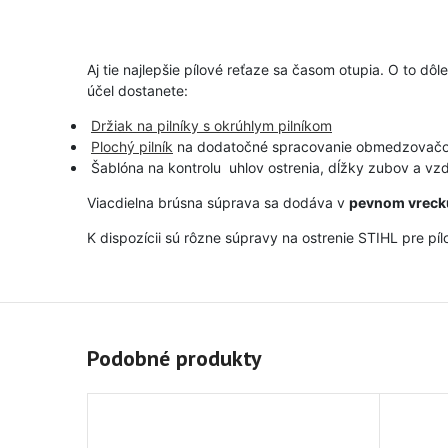
Aj tie najlepšie pílové reťaze sa časom otupia. O to dô
účel dostanete:
Držiak na pilníky s okrúhlym pilníkom
Plochý pilník
na dodatočné spracovanie obmedzovačo
Šablóna
na kontrolu uhlov ostrenia, dĺžky zubov a vz
Viacdielna brúsna súprava sa dodáva v
pevnom vrecku
K dispozícii sú rôzne súpravy na ostrenie STIHL pre pílo
Podobné produkty