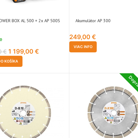
OWER BOX AL 500 + 2x AP 500S
Akumulátor AP 300
249,00
€
e
VIAC INFO
1 199,00
€
00
€
DO KOŠÍKA
Dopr