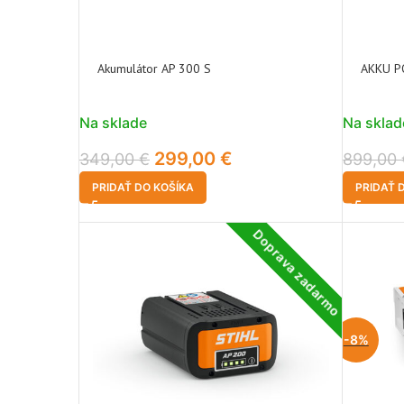
Akumulátor AP 300 S
AKKU P
Na sklade
Na sklad
299,00
€
349,00
€
899,00
PRIDAŤ DO KOŠÍKA
PRIDAŤ 
Doprava zadarmo
-8%