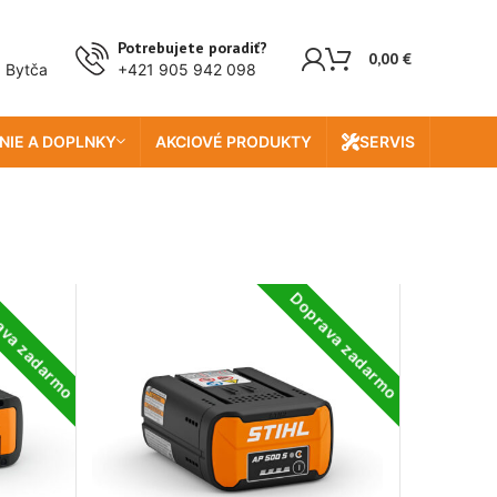
Potrebujete poradiť?
0,00
€
, Bytča
+421 905 942 098
NIE A DOPLNKY
AKCIOVÉ PRODUKTY
SERVIS
ava zadarmo
Doprava zadarmo