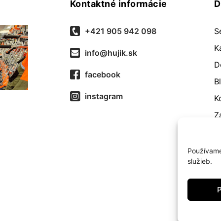
Kontaktné informácie
D
+421 905 942 098
S
K
info@hujik.sk
D
facebook
B
instagram
K
Z
O
R
Používame
služieb.
O
Z
P
c