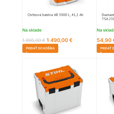
Chrbtová batéria AR 3000 L, 41,2 Ah
Diamant
TSA 23
Na sklade
Na sklad
1 490,00
€
54,90
1 990,00
€
PRIDAŤ DO KOŠÍKA
PRIDAŤ 