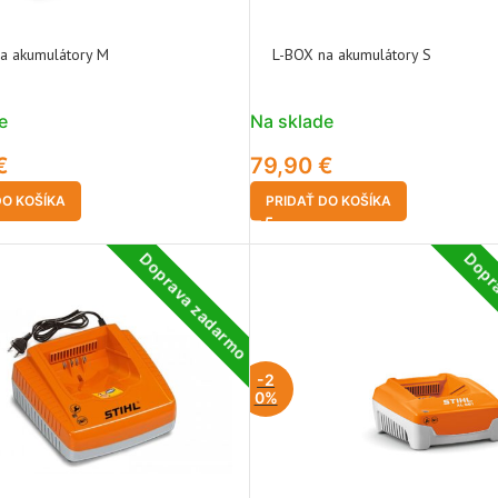
a akumulátory M
L-BOX na akumulátory S
e
Na sklade
€
79,90
€
DO KOŠÍKA
PRIDAŤ DO KOŠÍKA
Doprava zadarmo
Dopr
-2
0%