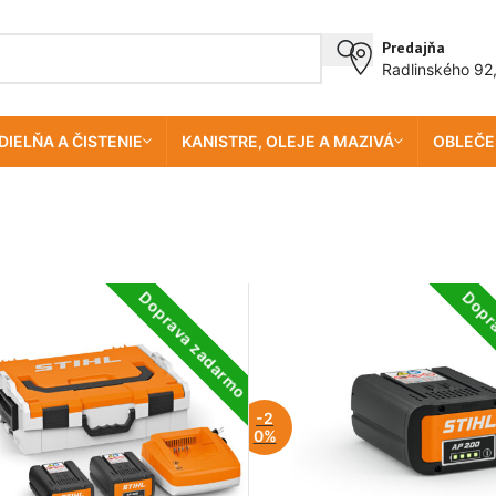
Predajňa
Radlinského 92
DIELŇA A ČISTENIE
KANISTRE, OLEJE A MAZIVÁ
OBLEČE
Doprava zadarmo
Dopr
-2
0%