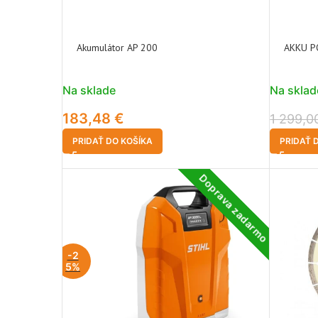
Akumulátor AP 200
AKKU P
Na sklade
Na sklad
183,48
€
1 299,
PRIDAŤ DO KOŠÍKA
PRIDAŤ 
Doprava zadarmo
-2
5%