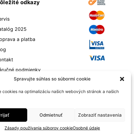
ôležité odkazy
ervis
atalóg 2025
oprava a platba
log
ontakt
áručné podmienky
Spravujte súhlas so súbormi cookie
dstúpenie od zmluvy
eklamácia a vrátenie
 cookies na optimalizáciu našich webových stránok a našich
bchodné podmienky
ásady používania súborov
rijať
Odmietnuť
Zobraziť nastavenia
ookie (EÚ)
Zásady používania súborov cookie
Osobné údaje