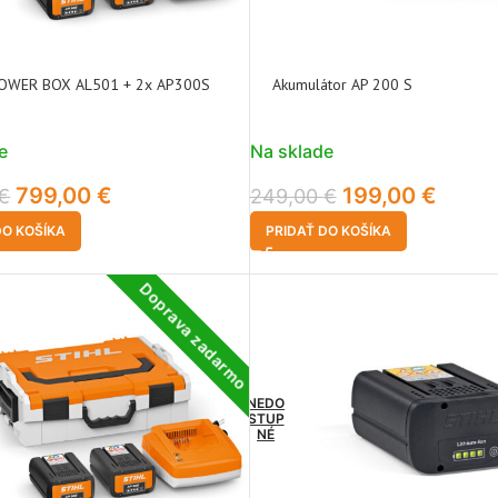
OWER BOX AL501 + 2x AP300S
Akumulátor AP 200 S
e
Na sklade
799,00
€
199,00
€
€
249,00
€
DO KOŠÍKA
PRIDAŤ DO KOŠÍKA
Doprava zadarmo
NEDO
STUP
NÉ