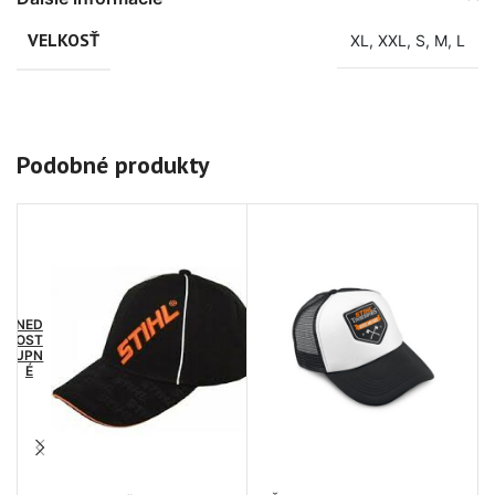
VELKOSŤ
XL
,
XXL
,
S
,
M
,
L
Podobné produkty
NED
NE
OST
OS
UPN
UP
É
É