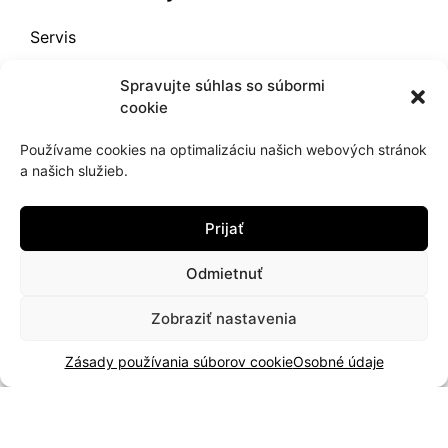
Servis
Katalóg 2025
Spravujte súhlas so súbormi
Doprava a platba
cookie
Blog
Používame cookies na optimalizáciu našich webových stránok
a našich služieb.
Kontakt
Záručné podmienky
Prijať
Odstúpenie od zmluvy
Odmietnuť
Reklamácia a vrátenie
Obchodné podmienky
Zobraziť nastavenia
Zásady používania súborov cookie (EÚ)
Zásady používania súborov cookie
Osobné údaje
2021
hujik.sk