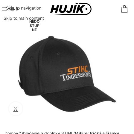
Skip to navigation
MENU
Skip to main content
NEDO
STUP
NÉ
Click to enlarge
Domov
Oblečenie a doplnky STIHL
Mikiny,tričká a čiapky