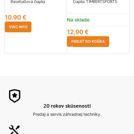
Baseballová čiapka
Čiapka TIMBERTSPORTS
10,90
€
4
Na sklade
VIAC INFO
12,90
€
PRIDAŤ DO KOŠÍKA
20 rokov skúseností
Predaj a servis záhradnej techniky.