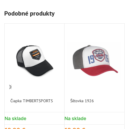
Podobné produkty
NE
OS
UP
É
Čiapka TIMBERTSPORTS
Šiltovka 1926
1
Na sklade
Na sklade