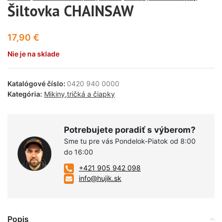
Šiltovka CHAINSAW
17,90
€
Nie je na sklade
Katalógové číslo:
0420 940 0000
Kategória:
Mikiny,tričká a čiapky
Potrebujete poradiť s výberom?
Sme tu pre vás Pondelok-Piatok od 8:00
do 16:00
+421 905 942 098
info@hujik.sk
Popis