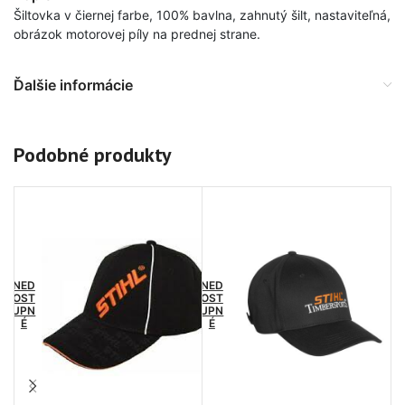
Šiltovka v čiernej farbe, 100% bavlna, zahnutý šilt, nastaviteľná,
obrázok motorovej píly na prednej strane.
Ďalšie informácie
Podobné produkty
NED
NED
OST
OST
UPN
UPN
É
É