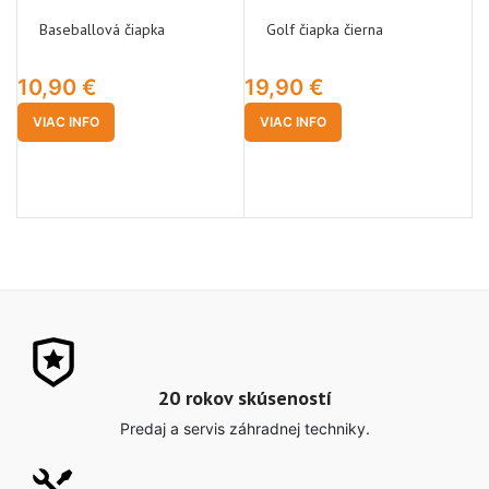
Baseballová čiapka
Golf čiapka čierna
10,90
€
19,90
€
N
VIAC INFO
VIAC INFO
2
20 rokov skúseností
Predaj a servis záhradnej techniky.