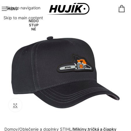
Skip to navigation
MENU
Skip to main content
NEDO
STUP
NÉ
Click to enlarge
Domov
Oblečenie a doplnky STIHL
Mikiny,tričká a čiapky