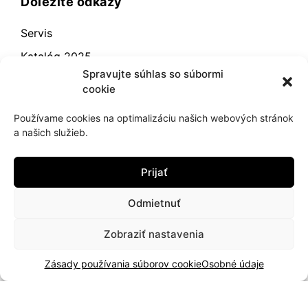
Dôležité odkazy
Servis
Katalóg 2025
Spravujte súhlas so súbormi
Doprava a platba
cookie
Blog
Používame cookies na optimalizáciu našich webových stránok
Kontakt
a našich služieb.
Záručné podmienky
Prijať
Odstúpenie od zmluvy
Reklamácia a vrátenie
Odmietnuť
Obchodné podmienky
Zobraziť nastavenia
Zásady používania súborov cookie (EÚ)
Zásady používania súborov cookie
Osobné údaje
2021
hujik.sk