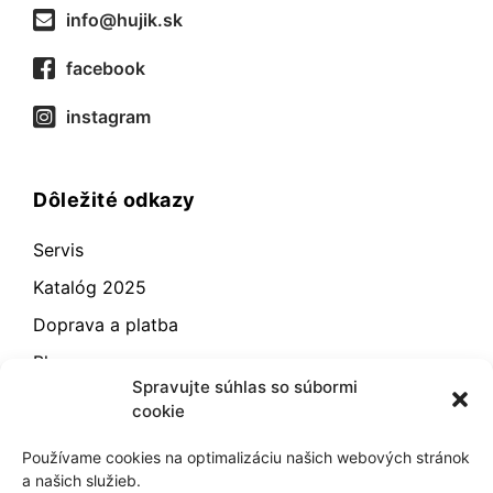
info@hujik.sk
facebook
instagram
Dôležité odkazy
Servis
Katalóg 2025
Doprava a platba
Blog
Spravujte súhlas so súbormi
Kontakt
cookie
Záručné podmienky
Používame cookies na optimalizáciu našich webových stránok
Odstúpenie od zmluvy
a našich služieb.