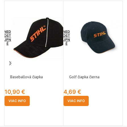
NED
NED
OST
OST
UPN
UPN
É
É
Baseballová čiapka
Golf čiapka čierna
10,90
€
4,69
€
N
VIAC INFO
VIAC INFO
1