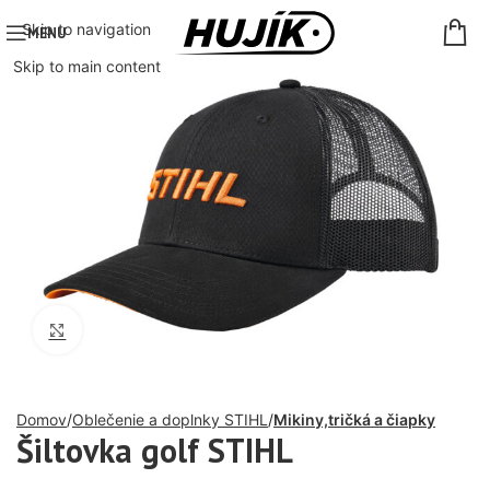
Skip to navigation
MENU
Skip to main content
Click to enlarge
Domov
Oblečenie a doplnky STIHL
Mikiny,tričká a čiapky
Šiltovka golf STIHL