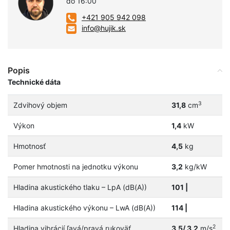
do 16:00
+421 905 942 098
info@hujik.sk
Popis
Technické dáta
3
Zdvihový objem
31,8
cm
Výkon
1,4
kW
Hmotnosť
4,5
kg
Pomer hmotnosti na jednotku výkonu
3,2
kg/kW
Hladina akustického tlaku – LpA (dB(A))
101 |
Hladina akustického výkonu – LwA (dB(A))
114 |
2
Hladina vibrácií ľavá/pravá rukoväť
3,5/ 3,2
m/s