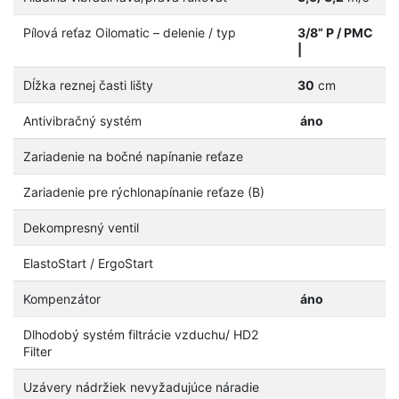
Pílová reťaz Oilomatic – delenie / typ
3/8” P / PMC
|
Dĺžka reznej časti lišty
30
cm
Antivibračný systém
áno
Zariadenie na bočné napínanie reťaze
Zariadenie pre rýchlonapínanie reťaze (B)
Dekompresný ventil
ElastoStart / ErgoStart
Kompenzátor
áno
Dlhodobý systém filtrácie vzduchu/ HD2
Filter
Uzávery nádržiek nevyžadujúce náradie