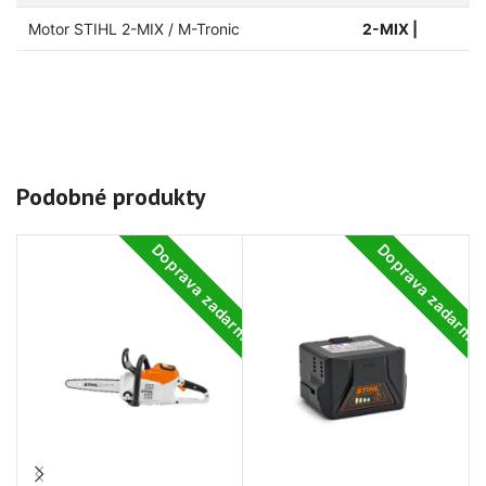
Motor STIHL 2-MIX / M-Tronic
2-MIX |
Podobné produkty
Doprava zadarmo
Doprava zadarm
-2