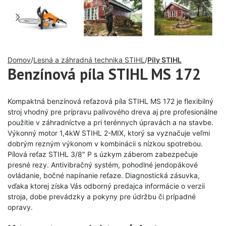
Domov
Lesná a záhradná technika STIHL
Píly STIHL
Benzínová píla STIHL MS 172
Kompaktná benzínová reťazová píla STIHL MS 172 je flexibilný
stroj vhodný pre prípravu palivového dreva aj pre profesionálne
použitie v záhradníctve a pri terénnych úpravách a na stavbe.
Výkonný motor 1,4kW STIHL 2-MIX, ktorý sa vyznačuje veľmi
dobrým rezným výkonom v kombinácii s nízkou spotrebou.
Pílová reťaz STIHL 3/8″ P s úzkym záberom zabezpečuje
presné rezy. Antivibračný systém, pohodlné jendopákové
ovládanie, bočné napínanie reťaze. Diagnostická zásuvka,
vďaka ktorej získa Vás odborný predajca informácie o verzii
stroja, dobe prevádzky a pokyny pre údržbu či prípadné
opravy.