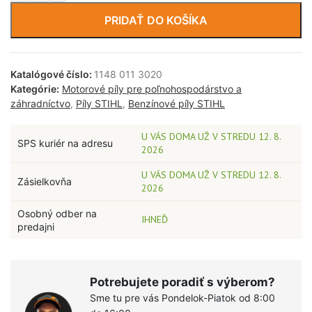
PRIDAŤ DO KOŠÍKA
Katalógové číslo:
1148 011 3020
Kategórie:
Motorové píly pre poľnohospodárstvo a
záhradníctvo
,
Píly STIHL
,
Benzínové píly STIHL
U VÁS DOMA UŽ V STREDU 12. 8.
SPS kuriér na adresu
2026
U VÁS DOMA UŽ V STREDU 12. 8.
Zásielkovňa
2026
Osobný odber na
IHNEĎ
predajni
Potrebujete poradiť s výberom?
Sme tu pre vás Pondelok-Piatok od 8:00