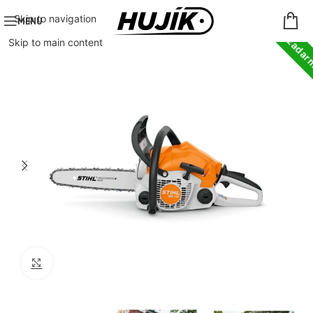
Doprava zada
Skip to navigation
MENU
Skip to main content
Click to enlarge