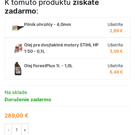
K tomuto produktu
získate
zadarmo
:
Pilník ohrúhly - 4,0mm
Ušetríte
2,69
€
Olej pre dvojtaktné motory STIHL HP
Ušetríte
1:50 - 0,1L
3,09
€
Olej ForestPlus 1l. - 1,0L
Ušetríte
6,49
€
Na sklade
Doručenie zadarmo
289,00
€