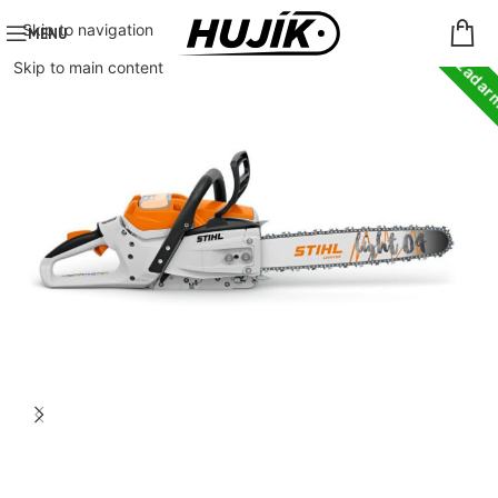
Doprava zada
Skip to navigation
MENU
Skip to main content