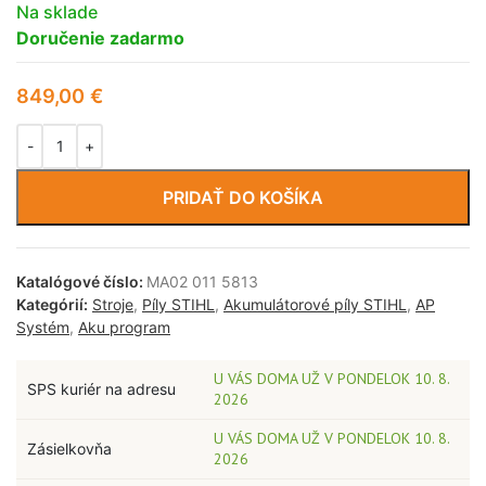
Na sklade
Doručenie zadarmo
849,00
€
PRIDAŤ DO KOŠÍKA
Katalógové číslo:
MA02 011 5813
Kategórií:
Stroje
,
Píly STIHL
,
Akumulátorové píly STIHL
,
AP
Systém
,
Aku program
U VÁS DOMA UŽ V PONDELOK 10. 8.
SPS kuriér na adresu
2026
U VÁS DOMA UŽ V PONDELOK 10. 8.
Zásielkovňa
2026