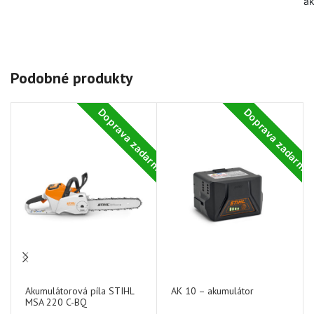
ak
Podobné produkty
Doprava zadarmo
Doprava zadarm
-2
Akumulátorová píla STIHL
AK 10 – akumulátor
MSA 220 C-BQ