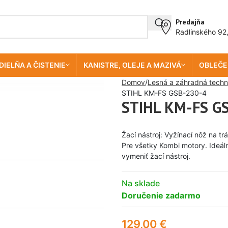
Predajňa
Radlinského 92
DIELŇA A ČISTENIE
KANISTRE, OLEJE A MAZIVÁ
OBLEČE
Domov
Lesná a záhradná techn
STIHL KM-FS GSB-230-4
STIHL KM-FS G
Žací nástroj: Vyžínací nôž na t
Pre všetky Kombi motory. Ideál
vymeniť žací nástroj.
Na sklade
Doručenie zadarmo
129,00
€