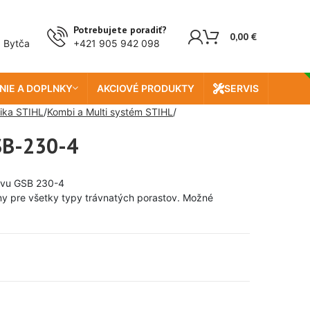
Doprava zada
Potrebujete poradiť?
0,00
€
, Bytča
+421 905 942 098
NIE A DOPLNKY
AKCIOVÉ PRODUKTY
SERVIS
ika STIHL
Kombi a Multi systém STIHL
SB-230-4
rávu GSB 230-4
ny pre všetky typy trávnatých porastov. Možné