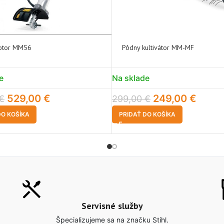
motor MM56
Pôdny kultivátor MM-MF
e
Na sklade
529,00
€
249,00
€
€
299,00
€
DO KOŠÍKA
PRIDAŤ DO KOŠÍKA
Servisné služby
Špecializujeme sa na značku Stihl.