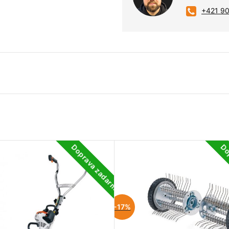
+421 9
Doprava zadarmo
Do
-17%