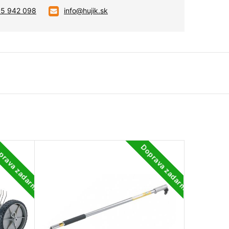
05 942 098
info@hujik.sk
prava zadarmo
Doprava zadarmo