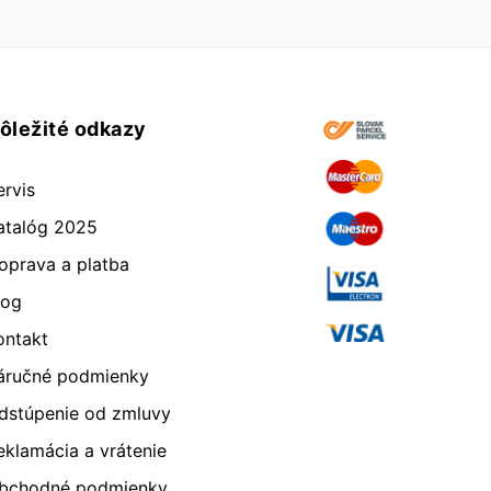
ôležité odkazy
ervis
atalóg 2025
oprava a platba
log
ontakt
áručné podmienky
dstúpenie od zmluvy
eklamácia a vrátenie
bchodné podmienky