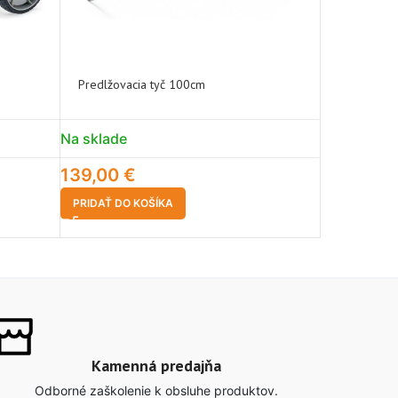
Predlžovacia tyč 100cm
Predlžovac
Na sklade
Na sklade
139,00
€
89,90
€
PRIDAŤ DO KOŠÍKA
PRIDAŤ DO 
Kamenná predajňa
Odborné zaškolenie k obsluhe produktov.