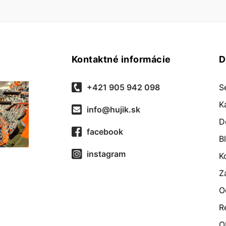
Kontaktné informácie
D
+421 905 942 098
S
K
info@hujik.sk
D
facebook
B
instagram
K
Z
O
R
O