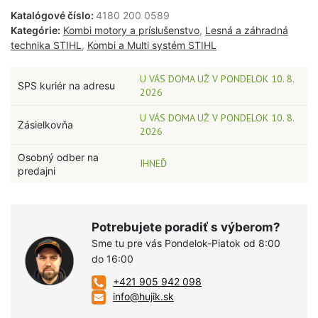
Katalógové číslo:
4180 200 0589
Kategórie:
Kombi motory a príslušenstvo
,
Lesná a záhradná
technika STIHL
,
Kombi a Multi systém STIHL
U VÁS DOMA UŽ V PONDELOK 10. 8.
SPS kuriér na adresu
2026
U VÁS DOMA UŽ V PONDELOK 10. 8.
Zásielkovňa
2026
Osobný odber na
IHNEĎ
predajni
Potrebujete poradiť s výberom?
Sme tu pre vás Pondelok-Piatok od 8:00
do 16:00
+421 905 942 098
info@hujik.sk