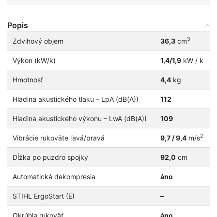
Popis
3
Zdvihový objem
36,3
cm
Výkon (kW/k)
1,4/1,9
kW / k
Hmotnosť
4,4
kg
Hladina akustického tlaku – LpA (dB(A))
112
Hladina akustického výkonu – LwA (dB(A))
109
2
Vibrácie rukoväte ľavá/pravá
9,7 / 9,4
m/s
Dĺžka po puzdro spojky
92,0
cm
Automatická dekompresia
áno
STIHL ErgoStart (E)
–
Okrúhla rukoväť
áno