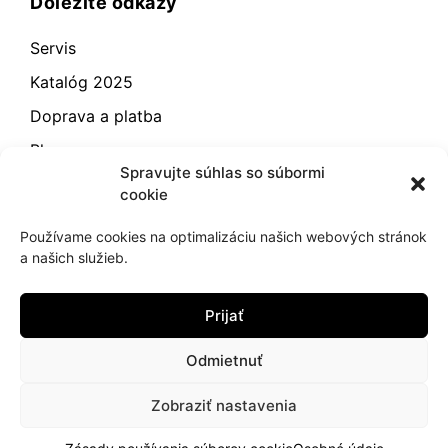
Dôležité odkazy
Servis
Katalóg 2025
Doprava a platba
Blog
Spravujte súhlas so súbormi
Kontakt
cookie
Záručné podmienky
Používame cookies na optimalizáciu našich webových stránok
Odstúpenie od zmluvy
a našich služieb.
Reklamácia a vrátenie
Prijať
Obchodné podmienky
Zásady používania súborov cookie (EÚ)
Odmietnuť
Zobraziť nastavenia
2021
hujik.sk