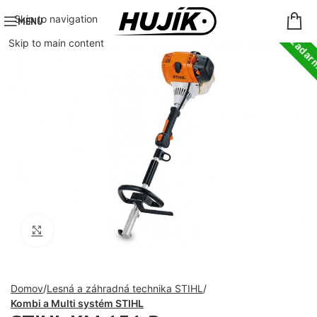
Doprava zada
Skip to navigation
MENU
Skip to main content
Click to enlarge
Domov
Lesná a záhradná technika STIHL
Kombi a Multi systém STIHL