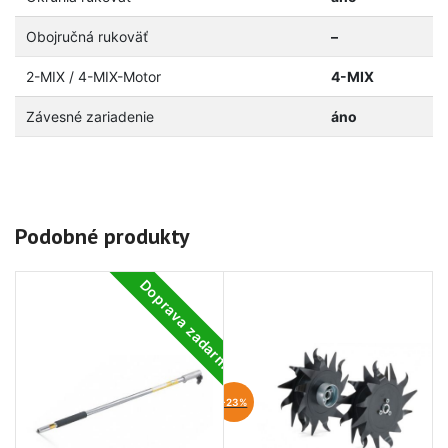
Obojručná rukoväť
–
2-MIX / 4-MIX-Motor
4-MIX
Závesné zariadenie
áno
Podobné produkty
Doprava zadarmo
-23%
-2