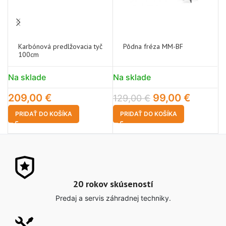
Karbónová predlžovacia tyč
Pôdna fréza MM-BF
100cm
Na sklade
Na sklade
N
209,00
€
99,00
€
129,00
€
7
PRIDAŤ DO KOŠÍKA
PRIDAŤ DO KOŠÍKA
20 rokov skúseností
Predaj a servis záhradnej techniky.