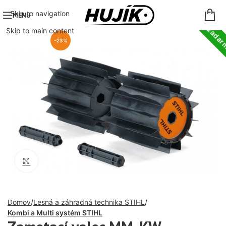
Doprava zada
Skip to navigation
MENU
Skip to main content
-23%
Click to enlarge
Domov
Lesná a záhradná technika STIHL
Kombi a Multi systém STIHL