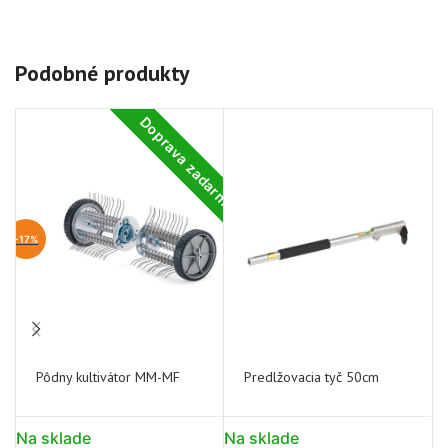
Podobné produkty
Doprava zadarmo
-17%
Pôdny kultivátor MM-MF
Predlžovacia tyč 50cm
Na sklade
Na sklade
N