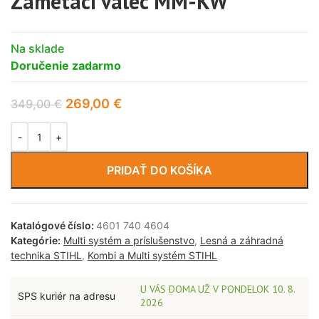
Zametací valec MM-KW
Na sklade
Doručenie zadarmo
269,00
€
349,00
€
PRIDAŤ DO KOŠÍKA
Katalógové číslo:
4601 740 4604
Kategórie:
Multi systém a príslušenstvo
,
Lesná a záhradná
technika STIHL
,
Kombi a Multi systém STIHL
U VÁS DOMA UŽ V PONDELOK 10. 8.
SPS kuriér na adresu
2026