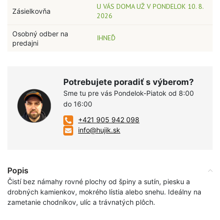
U VÁS DOMA UŽ V PONDELOK 10. 8.
Zásielkovňa
2026
Osobný odber na
IHNEĎ
predajni
Potrebujete poradiť s výberom?
Sme tu pre vás Pondelok-Piatok od 8:00
do 16:00
+421 905 942 098
info@hujik.sk
Popis
Čistí bez námahy rovné plochy od špiny a sutín, piesku a
drobných kamienkov, mokrého lístia alebo snehu. Ideálny na
zametanie chodníkov, ulíc a trávnatých plôch.