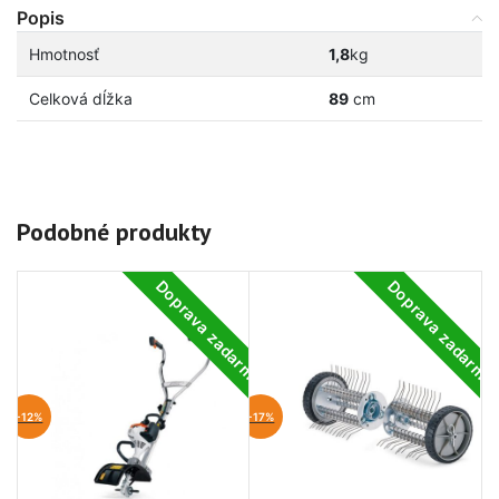
Popis
Hmotnosť
1,8
kg
Celková dĺžka
89
cm
Podobné produkty
Doprava zadarmo
Doprava zadarm
-12%
-17%