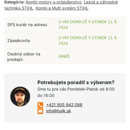
Kategórie:
Kombi motory a príslušenstvo
,
Lesná a záhradná
technika STIHL
,
Kombi a Multi systém STIHL
U VÁS DOMA UŽ V UTOROK 11. 8.
SPS kuriér na adresu
2026
U VÁS DOMA UŽ V UTOROK 11. 8.
Zásielkovňa
2026
Osobný odber na
IHNEĎ
predajni
Potrebujete poradiť s výberom?
Sme tu pre vás Pondelok-Piatok od 8:00
do 16:00
+421 905 942 098
info@hujik.sk