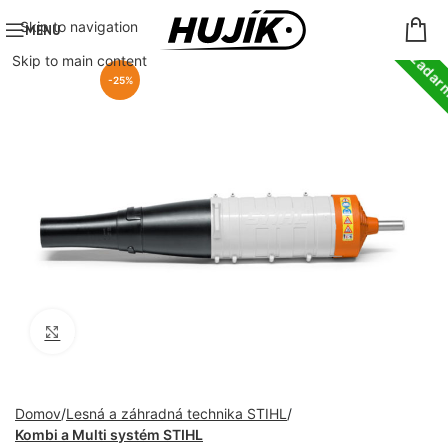
Doprava zada
Skip to navigation
MENU
Skip to main content
-25%
Click to enlarge
Domov
Lesná a záhradná technika STIHL
Kombi a Multi systém STIHL