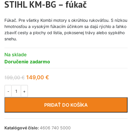
STIHL KM-BG – fúkač
Fúkač. Pre všetky Kombi motory s okrúhlou rukoväťou. S nízkou
hmotnosťou a vysokým fúkacím účinkom sa dajú rýchlo a ľahko
zbaviť cesty a plochy od lístia, pokosenej trávy alebo sypkého
snehu.
Na sklade
Doručenie zadarmo
149,00
€
199,00
€
PRIDAŤ DO KOŠÍKA
Katalógové číslo:
4606 740 5000