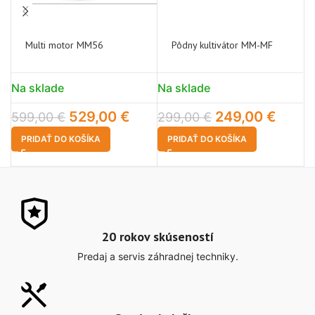
Multi motor MM56
Pôdny kultivátor MM-MF
Na sklade
Na sklade
N
529,00
€
249,00
€
1
599,00
€
299,00
€
PRIDAŤ DO KOŠÍKA
PRIDAŤ DO KOŠÍKA
20 rokov skúseností
Predaj a servis záhradnej techniky.