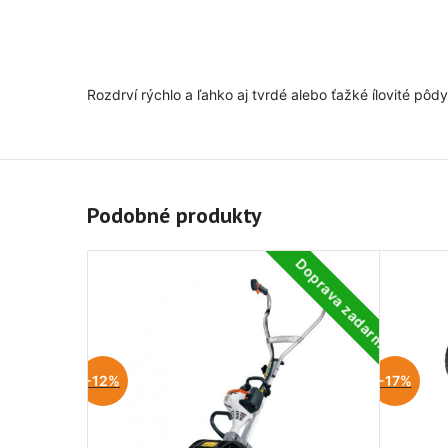
Rozdrví rýchlo a ľahko aj tvrdé alebo ťažké ílovité pô
Podobné produkty
Doprava zadarmo
-12%
-17%