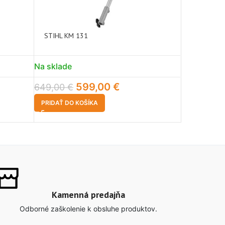
STIHL KM 131
STIHL KM-
Na sklade
Na sklade
599,00
€
129,00
€
649,00
€
PRIDAŤ DO KOŠÍKA
PRIDAŤ DO 
Kamenná predajňa
Odborné zaškolenie k obsluhe produktov.