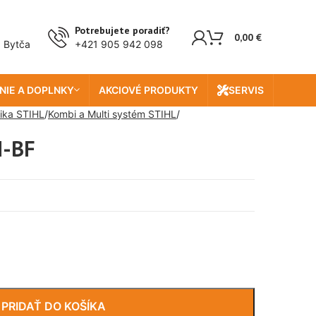
Potrebujete poradiť?
0,00
€
, Bytča
+421 905 942 098
NIE A DOPLNKY
AKCIOVÉ PRODUKTY
SERVIS
ika STIHL
Kombi a Multi systém STIHL
M-BF
PRIDAŤ DO KOŠÍKA