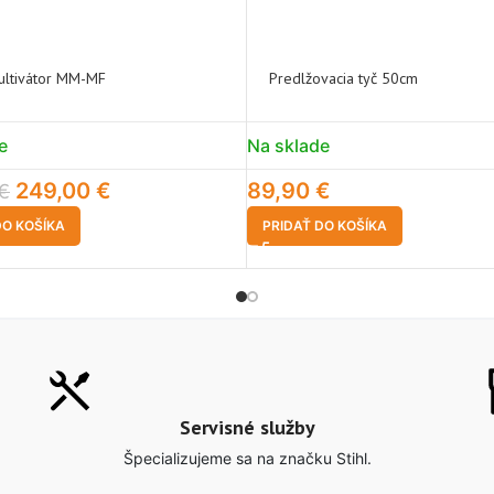
ultivátor MM-MF
Predlžovacia tyč 50cm
e
Na sklade
249,00
€
89,90
€
€
DO KOŠÍKA
PRIDAŤ DO KOŠÍKA
Servisné služby
Špecializujeme sa na značku Stihl.