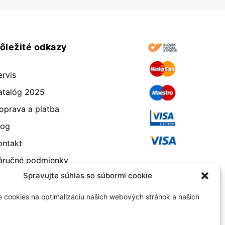
ôležité odkazy
ervis
atalóg 2025
oprava a platba
log
ontakt
áručné podmienky
Spravujte súhlas so súbormi cookie
dstúpenie od zmluvy
eklamácia a vrátenie
 cookies na optimalizáciu našich webových stránok a našich
bchodné podmienky