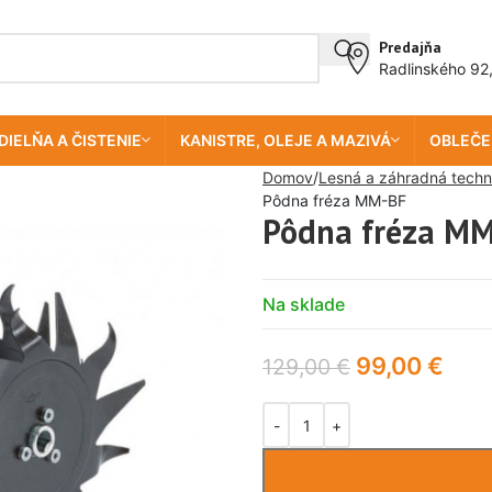
Predajňa
Radlinského 92
DIELŇA A ČISTENIE
KANISTRE, OLEJE A MAZIVÁ
OBLEČE
Domov
Lesná a záhradná techn
Pôdna fréza MM-BF
Pôdna fréza M
Na sklade
99,00
€
129,00
€