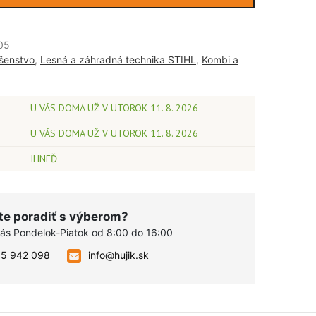
05
ušenstvo
,
Lesná a záhradná technika STIHL
,
Kombi a
U VÁS DOMA UŽ V UTOROK 11. 8. 2026
U VÁS DOMA UŽ V UTOROK 11. 8. 2026
IHNEĎ
te poradiť s výberom?
vás Pondelok-Piatok od 8:00 do 16:00
05 942 098
info@hujik.sk