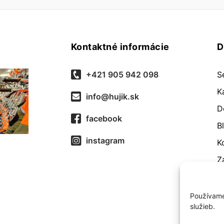
Kontaktné informácie
D
+421 905 942 098
S
K
info@hujik.sk
D
facebook
B
instagram
K
Z
O
R
Používame
služieb.
O