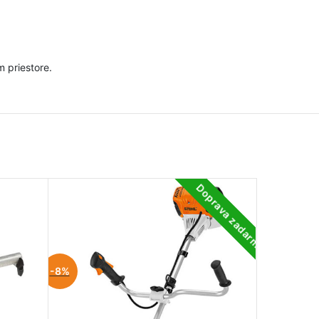
m priestore.
Doprava zadarmo
-8%