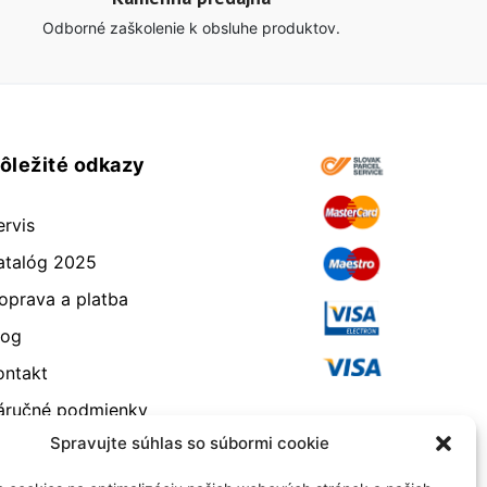
Odborné zaškolenie k obsluhe produktov.
ôležité odkazy
ervis
atalóg 2025
oprava a platba
log
ontakt
áručné podmienky
Spravujte súhlas so súbormi cookie
dstúpenie od zmluvy
eklamácia a vrátenie