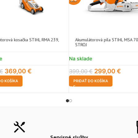
torová kosačka STIHL RMA 239,
Akumulátorová píla STIHL MSA 70 
STROJ
e
Na sklade
369,00
€
299,00
€
€
399,00
€
DO KOŠÍKA
PRIDAŤ DO KOŠÍKA
Servisné služby