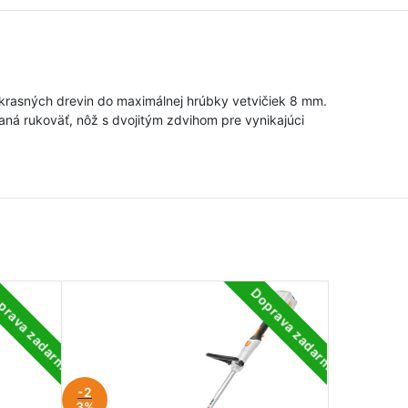
 okrasných drevin do maximálnej hrúbky vetvičiek 8 mm.
aná rukoväť, nôž s dvojitým zdvihom pre vynikajúci
prava zadarmo
Doprava zadarmo
-3
0%
-2
3%