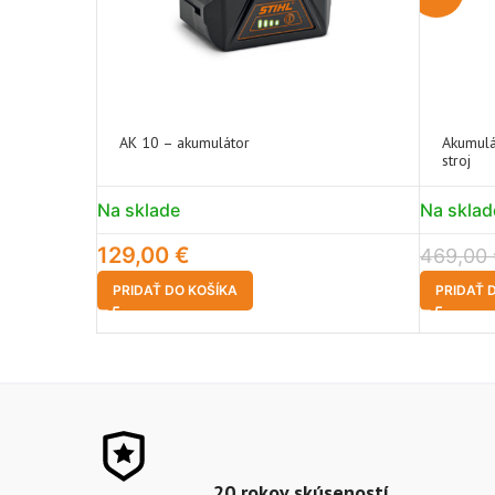
AK 10 – akumulátor
Akumulá
stroj
Na sklade
Na sklad
129,00
€
469,00
PRIDAŤ DO KOŠÍKA
PRIDAŤ 
20 rokov skúseností