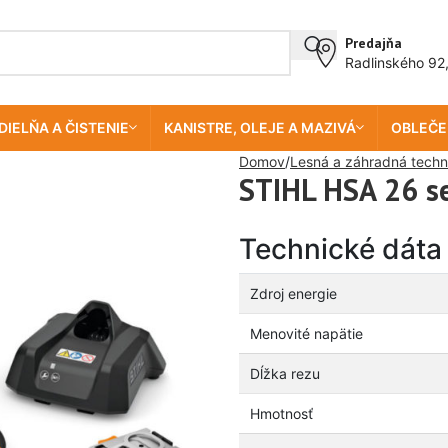
Predajňa
Radlinského 92
DIELŇA A ČISTENIE
KANISTRE, OLEJE A MAZIVÁ
OBLEČE
Domov
Lesná a záhradná techn
STIHL HSA 26 s
Technické dáta
Zdroj energie
Menovité napätie
Dĺžka rezu
Hmotnosť