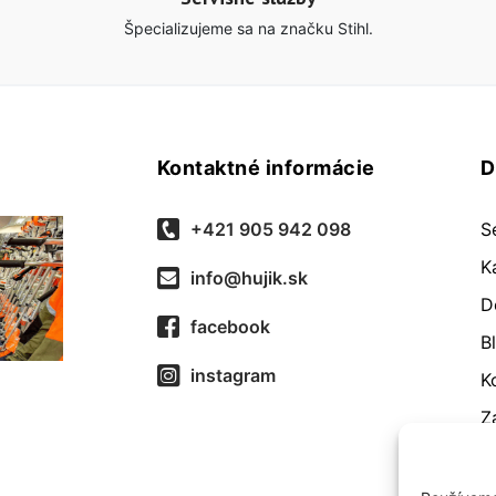
Špecializujeme sa na značku Stihl.
Kontaktné informácie
D
+421 905 942 098
S
K
info@hujik.sk
D
facebook
B
instagram
K
Z
O
R