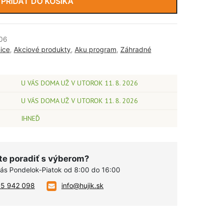
PRIDAŤ DO KOŠÍKA
06
ice
,
Akciové produkty
,
Aku program
,
Záhradné
U VÁS DOMA UŽ V UTOROK 11. 8. 2026
U VÁS DOMA UŽ V UTOROK 11. 8. 2026
IHNEĎ
te poradiť s výberom?
vás Pondelok-Piatok od 8:00 do 16:00
05 942 098
info@hujik.sk