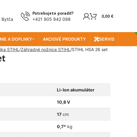
Doprava zada
Potrebujete poradiť?
0,00
€
, Bytča
+421 905 942 098
NIE A DOPLNKY
AKCIOVÉ PRODUKTY
SERVIS
ika STIHL
Záhradné nožnice STIHL
STIHL HSA 26 set
et
Li-Ion akumulátor
10,8 V
17
cm
0,7*
kg