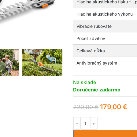
Hladina akustického tlaku – L
Hladina akustického výkonu –
Vibrácie rukoväte
Počet zdvihov
Celková dĺžka
Antivibračný systém
Na sklade
Doručenie zadarmo
179,00
€
229,00
€