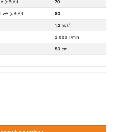
pA (dB(A))
70
 LwA (dB(A))
80
2
1,2
m/s
2.000
1/min
50
cm
–