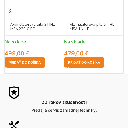
Akumulátorová píla STIHL
Akumulátorová píla STIHL
MSA 220 C-BQ
MSA 161 T
Na sklade
Na sklade
N
499,00
€
479,00
€
1
PRIDAŤ DO KOŠÍKA
PRIDAŤ DO KOŠÍKA
20 rokov skúseností
Predaj a servis záhradnej techniky.