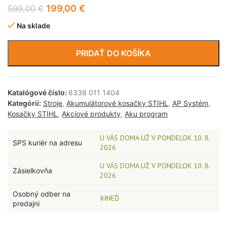
199,00
€
599,00
€
Na sklade
PRIDAŤ DO KOŠÍKA
Katalógové číslo:
6338 011 1404
Kategórií:
Stroje
,
Akumulátorové kosačky STIHL
,
AP Systém
,
Kosačky STIHL
,
Akciové produkty
,
Aku program
U VÁS DOMA UŽ V PONDELOK 10. 8.
SPS kuriér na adresu
2026
U VÁS DOMA UŽ V PONDELOK 10. 8.
Zásielkovňa
2026
Osobný odber na
IHNEĎ
predajni