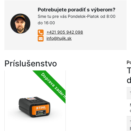
Potrebujete poradiť s výberom?
Sme tu pre vás Pondelok-Piatok od 8:00
do 16:00
+421 905 942 098
info@hujik.sk
Príslušenstvo
P
Doprava zadarmo
d