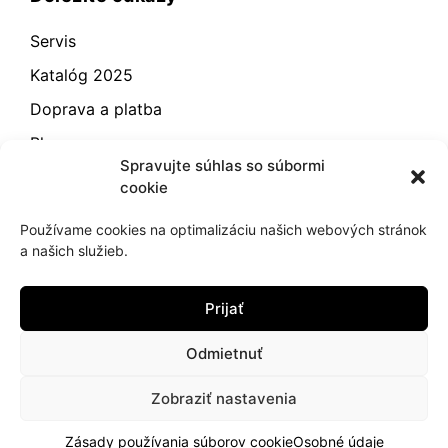
Servis
Katalóg 2025
Doprava a platba
Blog
Spravujte súhlas so súbormi
Kontakt
cookie
Záručné podmienky
Používame cookies na optimalizáciu našich webových stránok
Odstúpenie od zmluvy
a našich služieb.
Reklamácia a vrátenie
Prijať
Obchodné podmienky
Zásady používania súborov cookie (EÚ)
Odmietnuť
Zobraziť nastavenia
2021
hujik.sk
Zásady používania súborov cookie
Osobné údaje