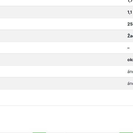
1,7
1,1
25
Ža
–
ok
án
án