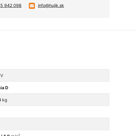
05 942 098
info@hujik.sk
V
nia D
3
kg
2