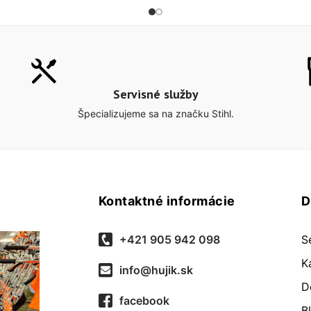
Servisné služby
Špecializujeme sa na značku Stihl.
Kontaktné informácie
D
+421 905 942 098
S
K
info@hujik.sk
D
facebook
B