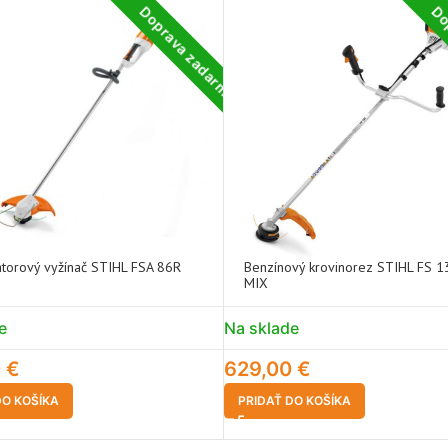
Doprava zadarmo
Do
torový vyžínač STIHL FSA 86R
Benzínový krovinorez STIHL FS 1
MIX
e
Na sklade
0
€
629,00
€
DO KOŠÍKA
PRIDAŤ DO KOŠÍKA