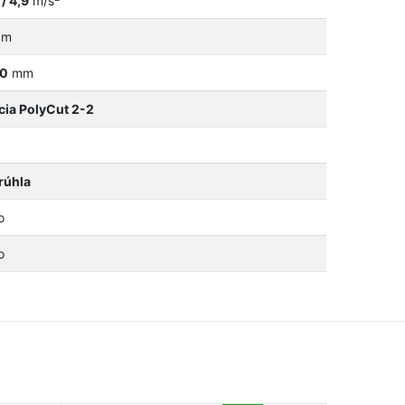
 / 4,9
m/s
m
0
mm
cia PolyCut 2-2
rúhla
o
o