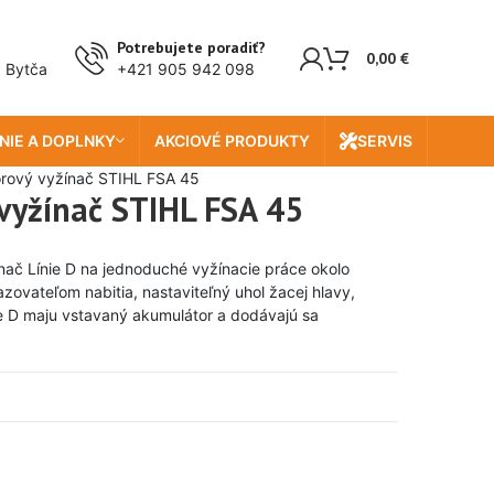
Potrebujete poradiť?
0,00
€
, Bytča
+421 905 942 098
NIE A DOPLNKY
AKCIOVÉ PRODUKTY
SERVIS
rový vyžínač STIHL FSA 45
vyžínač STIHL FSA 45
ač Línie D na jednoduché vyžínacie práce okolo
zovateľom nabitia, nastaviteľný uhol žacej hlavy,
ie D maju vstavaný akumulátor a dodávajú sa