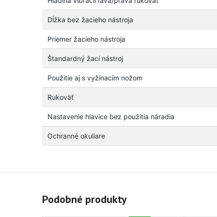
Hladina vibrácií ľavá/pravá rukoväť
Dĺžka bez žacieho nástroja
Priemer žacieho nástroja
Štandardný žací nástroj
Použitie aj s vyžínacím nožom
Rukoväť
Nastavenie hlavice bez použitia náradia
Ochranné okuliare
Podobné produkty