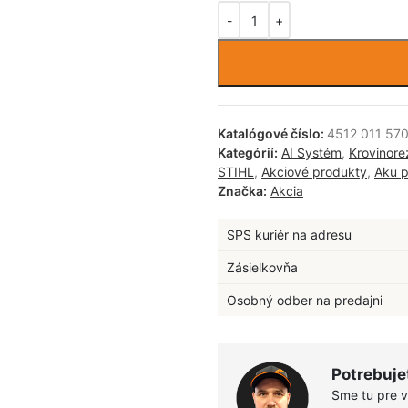
Katalógové číslo:
4512 011 57
Kategórií:
AI Systém
,
Krovinore
STIHL
,
Akciové produkty
,
Aku 
Značka:
Akcia
SPS kuriér na adresu
Zásielkovňa
Osobný odber na predajni
Potrebuje
Sme tu pre 