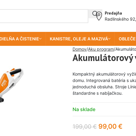
Predajňa
Radlinského 92
DIELŇA A ČISTENIE
KANISTRE, OLEJE A MAZIVÁ
OBLEČE
Domov
Aku program
Akumuláto
Akumulátorový 
Kompaktný akumulátorový vyžín
domu. Integrovaná batéria s uka
jednoduchá obsluha. Stroje Lín
štandardne s nabíjačkou.
Na sklade
99,00
€
199,00
€