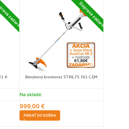
prava zadarmo
Doprava zadarmo
-18%
31 4-
Benzínový krovinorez STIHL FS 361 C-EM
Benzínový 
Na sklade
Na sklade
999,00
€
549,00
€
PRIDAŤ DO KOŠÍKA
PRIDAŤ DO 