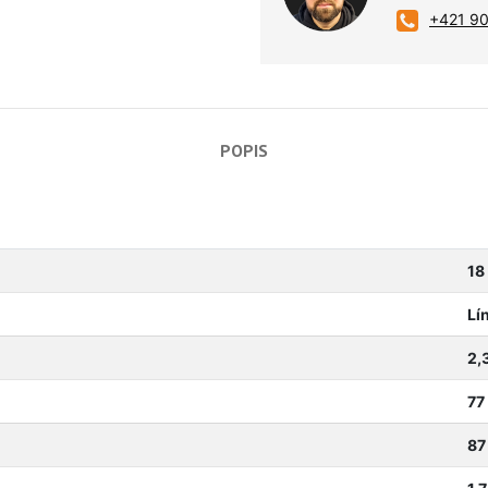
+421 9
POPIS
18
Lí
2,
77
87