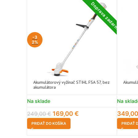
Doprava zadarmo
-3
2%
Akumulátorový vyžínač STIHL FSA 57, bez
Akumulá
akumulátora
Na sklade
Na sklad
169,00
€
349,0
249,00
€
PRIDAŤ DO KOŠÍKA
PRIDAŤ 