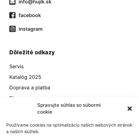
info@hujik.sk
facebook
instagram
Dôležité odkazy
Servis
Katalóg 2025
Doprava a platba
Blog
Spravujte súhlas so súbormi
Kontakt
cookie
Záručné podmienky
Používame cookies na optimalizáciu našich webových stránok
Odstúpenie od zmluvy
a našich služieb.