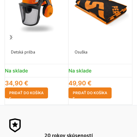
Detská prilba
Osuška
Na sklade
Na sklade
N
34,90
€
49,90
€
1
PRIDAŤ DO KOŠÍKA
PRIDAŤ DO KOŠÍKA
20 rokov skúseností