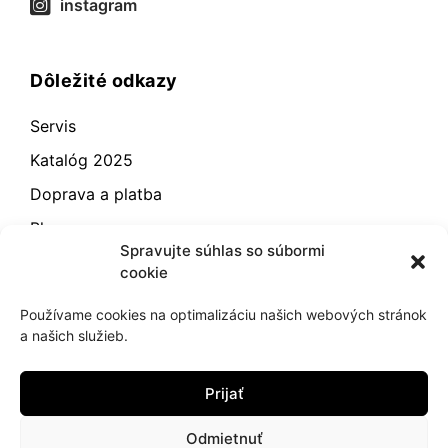
instagram
Dôležité odkazy
Servis
Katalóg 2025
Doprava a platba
Blog
Spravujte súhlas so súbormi
Kontakt
cookie
Záručné podmienky
Používame cookies na optimalizáciu našich webových stránok
Odstúpenie od zmluvy
a našich služieb.
Reklamácia a vrátenie
Prijať
Obchodné podmienky
Zásady používania súborov cookie (EÚ)
Odmietnuť