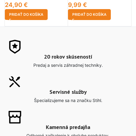
24,90
€
9,99
€
3
PRIDAŤ DO KOŠÍKA
PRIDAŤ DO KOŠÍKA
20 rokov skúseností
Predaj a servis záhradnej techniky.
Servisné služby
Špecializujeme sa na značku Stihl.
Kamenná predajňa
Odborné zaškolenie k obsluhe produktov.