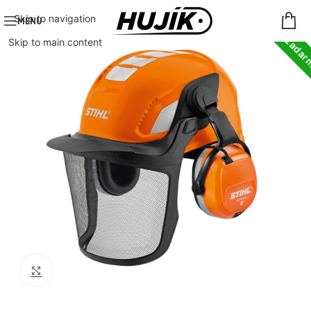
Doprava zada
Skip to navigation
MENU
Skip to main content
Click to enlarge