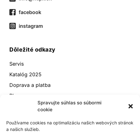
facebook
instagram
Dôležité odkazy
Servis
Katalóg 2025
Doprava a platba
Blog
Spravujte súhlas so súbormi
Kontakt
cookie
Záručné podmienky
Používame cookies na optimalizáciu našich webových stránok
Odstúpenie od zmluvy
a našich služieb.
Reklamácia a vrátenie