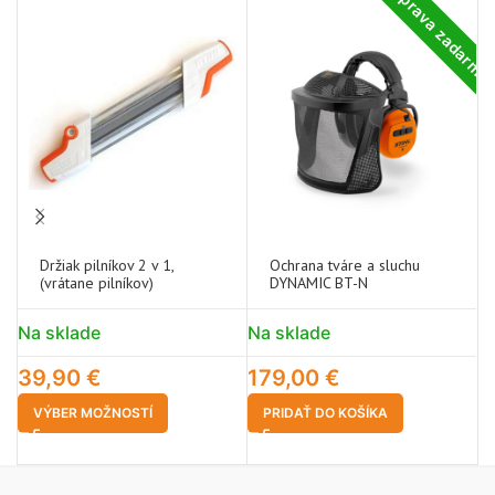
Doprava zadarm
Držiak pilníkov 2 v 1,
Ochrana tváre a sluchu
(vrátane pilníkov)
DYNAMIC BT-N
Na sklade
Na sklade
N
39,90
€
179,00
€
2
VÝBER MOŽNOSTÍ
PRIDAŤ DO KOŠÍKA