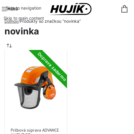
Skip to navigation
MENU
Skip to main content
Domov
Produkty so značkou “novinka”
novinka
Doprava zadarmo
Prilbová súprava ADVANCE