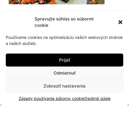
Ukázať na mape
Spravujte súhlas so súbormi
cookie
Otváracie hodiny
Používame cookies na optimalizáciu našich webových stránok
a našich služieb.
Kontaktné informácie
Prijať
+421 905 942 098
Odmietnuť
info@hujik.sk
Zobraziť nastavenia
facebook
Zásady používania súborov cookie
Osobné údaje
instagram
Dôležité odkazy