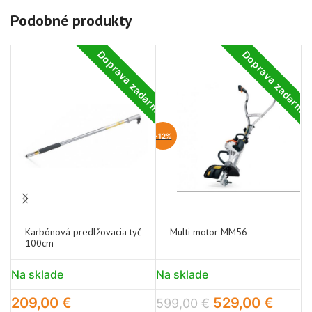
Podobné produkty
Doprava zadarmo
Doprava zadarm
-12%
Karbónová predlžovacia tyč
Multi motor MM56
100cm
Na sklade
Na sklade
N
209,00
€
529,00
€
8
599,00
€