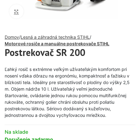
Click to enlarge
Domov
Lesná a záhradná technika STIHL
Motorové rosiče a manuálne postrekovače STIHL
Postrekovač SR 200
Ľahký rosič s extrémne veľkým užívateľským komfortom pri
nosení vďaka dôrazu na ergonómiu, kompaktnosť a ťažisku v
blízkosti tela. Ideálny pre starostlivosť o plodiny do výšky 2,5
m. Objem nádrže 10 l. Užívateľský veľmi jednoduché
štartovanie, ovládanie jednou rukou pomocou multifunkčnej
rukoväte, ochranný golier chráni obsluhu proti poliatiu
postrekovou látkou. Sériovo dodávaný s kužeľovou,
jednostrannou a dvojitou vychyľovacou mriežkou.
Na sklade
Doručenie zadarmo