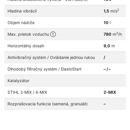
2
Hladina vibrácií
1,5
m/s
Objem nádrže
10
l
3
Max. prietok vzduchu ①
780
m
/h
Horizontálny dosah
9,0
m
Antivibračný systém / Ovládanie jednou rukou
/
Dlhodobý filtračný systém / ElastoStart
– / –
Katalyzátor
STIHL 2-MIX / 4-MIX
2-MIX
Rozprašovacia funkcia (semená, granulát)
–