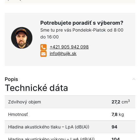
Potrebujete poradiť s výberom?
Sme tu pre vás Pondelok-Piatok od 8:00
do 16:00
+421 905 942 098
info@hujik.sk
Popis
Technické dáta
3
Zdvihový objem
27,2
cm
Hmotnosť
7,8
kg
Hladina akustického tlaku – LpA (dB(A))
94
Hladina akustického výkonu – LwA (dB(A))
104